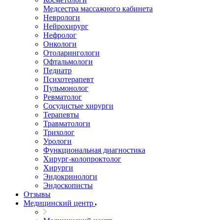
Медсестра массажного кабинета
Неврологи
Нейрохирург
Нефролог
Онкологи
Отоларингологи
Офтальмологи
Педиатр
Психотерапевт
Пульмонолог
Ревматолог
Сосудистые хирурги
Терапевты
Травматологи
Трихолог
Урологи
Функциональная диагностика
Хирург-колопроктолог
Хирурги
Эндокринологи
Эндоскописты
Отзывы
Медицинский центр