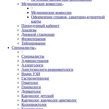
Медицинские комиссии
Медицинские комиссии
Оформление справок, санаторно-курортной
карты
Процедурный кабинет
Анализы
Дневной стационар
Физиотерапия
Тейпирование
Специалисты
Специалисты
Администрация
Аллергологи
Анестезиологи-реаниматологи
Врачи УЗИ
Гастроэнтеролог
Гематолог
Гинекологи
Дерматолог
Кардиолог детский
Кардиолог, кардиолог-аритмолог
Колопроктолог
Косметологи