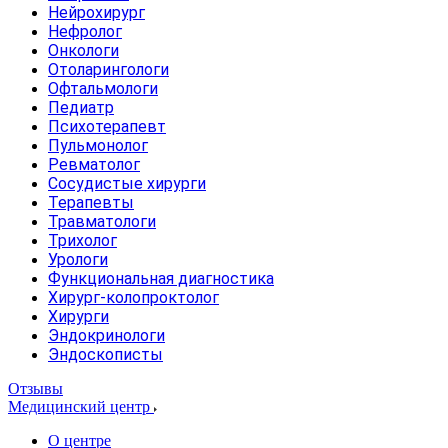
Нейрохирург
Нефролог
Онкологи
Отоларингологи
Офтальмологи
Педиатр
Психотерапевт
Пульмонолог
Ревматолог
Сосудистые хирурги
Терапевты
Травматологи
Трихолог
Урологи
Функциональная диагностика
Хирург-колопроктолог
Хирурги
Эндокринологи
Эндоскописты
Отзывы
Медицинский центр
О центре