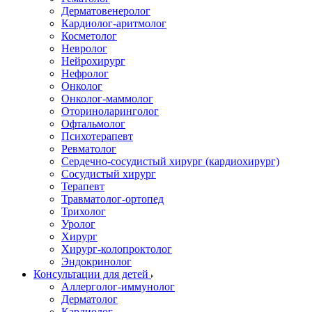
Дерматовенеролог
Кардиолог-аритмолог
Косметолог
Невролог
Нейрохирург
Нефролог
Онколог
Онколог-маммолог
Оториноларинголог
Офтальмолог
Психотерапевт
Ревматолог
Сердечно-сосудистый хирург (кардиохирург)
Сосудистый хирург
Терапевт
Травматолог-ортопед
Трихолог
Уролог
Хирург
Хирург-колопроктолог
Эндокринолог
Консультации для детей
Аллерголог-иммунолог
Дерматолог
Кардиолог