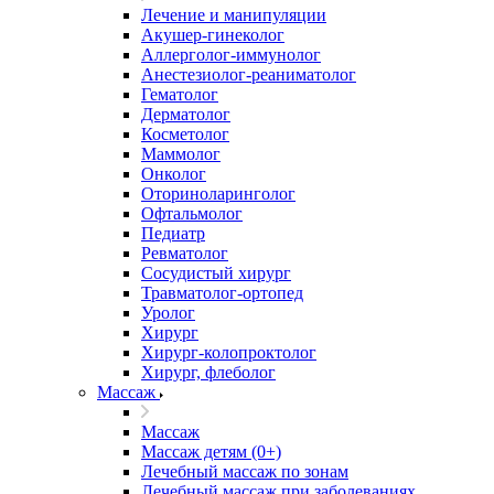
Лечение и манипуляции
Акушер-гинеколог
Аллерголог-иммунолог
Анестезиолог-реаниматолог
Гематолог
Дерматолог
Косметолог
Маммолог
Онколог
Оториноларинголог
Офтальмолог
Педиатр
Ревматолог
Сосудистый хирург
Травматолог-ортопед
Уролог
Хирург
Хирург-колопроктолог
Хирург, флеболог
Массаж
Массаж
Массаж детям (0+)
Лечебный массаж по зонам
Лечебный массаж при заболеваниях