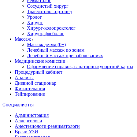
Ревматолог
Сосудистый хирург
Травматолог-ортопед
Уролог
Хирург
Хирург-колопроктолог
Хирург, флеболог
Массаж
Массаж детям (0+)
Лечебный массаж по зонам
Лечебный массаж при заболеваниях
Медицинские комиссии
Оформление справок, санаторно-курортной карты
Процедурный кабинет
Анализы
Дневной стационар
Физиотерапия
Тейпирование
Специалисты
Администрация
Аллергологи
Анестезиологи-реаниматологи
Врачи УЗИ