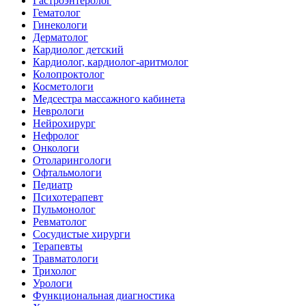
Гастроэнтеролог
Гематолог
Гинекологи
Дерматолог
Кардиолог детский
Кардиолог, кардиолог-аритмолог
Колопроктолог
Косметологи
Медсестра массажного кабинета
Неврологи
Нейрохирург
Нефролог
Онкологи
Отоларингологи
Офтальмологи
Педиатр
Психотерапевт
Пульмонолог
Ревматолог
Сосудистые хирурги
Терапевты
Травматологи
Трихолог
Урологи
Функциональная диагностика