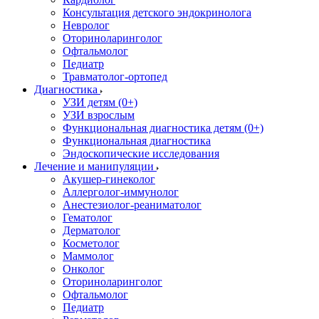
Консультация детского эндокринолога
Невролог
Оториноларинголог
Офтальмолог
Педиатр
Травматолог-ортопед
Диагностика
УЗИ детям (0+)
УЗИ взрослым
Функциональная диагностика детям (0+)
Функциональная диагностика
Эндоскопические исследования
Лечение и манипуляции
Акушер-гинеколог
Аллерголог-иммунолог
Анестезиолог-реаниматолог
Гематолог
Дерматолог
Косметолог
Маммолог
Онколог
Оториноларинголог
Офтальмолог
Педиатр