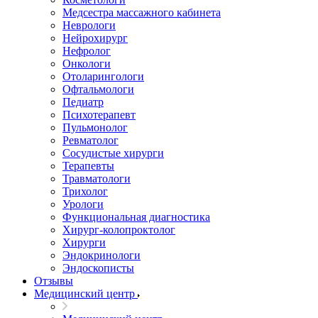
Медсестра массажного кабинета
Неврологи
Нейрохирург
Нефролог
Онкологи
Отоларингологи
Офтальмологи
Педиатр
Психотерапевт
Пульмонолог
Ревматолог
Сосудистые хирурги
Терапевты
Травматологи
Трихолог
Урологи
Функциональная диагностика
Хирург-колопроктолог
Хирурги
Эндокринологи
Эндоскописты
Отзывы
Медицинский центр