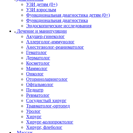
УЗИ детям (0+)
УЗИ взрослым
Функциональная диагностика детям (0+)
Функциональная диагностика
Эндоскопические исследования
Лечение и манипуляции
Акушер-гинеколог
Аллерголог-иммунолог
Анестезиолог-реаниматолог
Гематолог
Дерматолог
Косметолог
Маммолог
Онколог
Оториноларинголог
Офтальмолог
Педиатр
Ревматолог
Сосудистый хирург
Травматолог-ортопед
Уролог
Хирург
Хирург-колопроктолог
Хирург, флеболог
Массаж