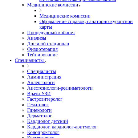
Медицинские комиссии
Медицинские комиссии
Оформление справок, санаторно-курортной
карты
Процедурный кабинет
Анализы
Дневной стационар
Физиотерапия
Тейпирование
Специалисты
Специалисты
Администрация
Аллергологи
Анестезиологи-реаниматологи
Врачи УЗИ
Гастроэнтеролог
Гематолог
Гинекологи
Дерматолог
Кардиолог детский
Кардиолог, кардиолог-аритмолог
Колопроктолог
Косметологи