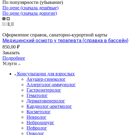
По популярности (убывание)
По цене (сначала дешёвые)
По цене (сначала дорогие)
Оформление справок, санаторно-курортной карты
Медицинский осмотр у терапевта (справка в бассейн)
850,00 ₽
Заказать
Подробнее
Услуги
Консультации для взрослых
Акушер-гинеколог
Аллерголог-иммунолог
Гастроэнтеролог
Гематолог
Дерматовенеролог
Кардиолог-аритмолог
Косметолог
Невролог
Нейрохирург
Нефролог
Онколог