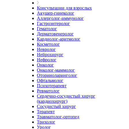
Консультации для взрослых
Акушер-гинеколог
Аллерголог-иммунолог
Гастроэнтеролог
Гематолог
Дерматовенеролог
Кардиолог-аритмолог
Косметолог
Невролог
Нейрохирург
Нефролог
Онколог
Онколог-маммолог
Оториноларинголог
Офтальмолог
Психотерапевт
Ревматолог
Сердечно-сосудистый хирург
(кардиохирург)
Сосудистый хирург
Терапевт
Травматолог-ортопед
Трихолог
Уролог