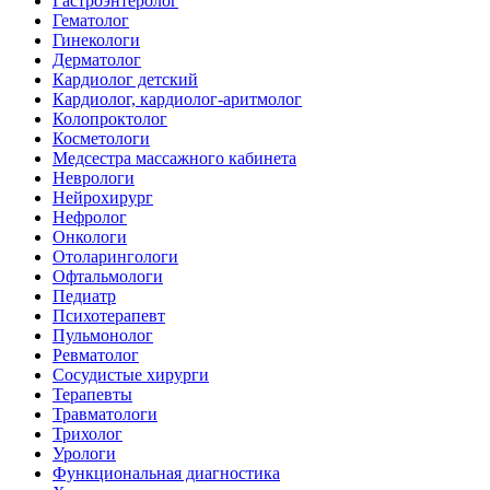
Гастроэнтеролог
Гематолог
Гинекологи
Дерматолог
Кардиолог детский
Кардиолог, кардиолог-аритмолог
Колопроктолог
Косметологи
Медсестра массажного кабинета
Неврологи
Нейрохирург
Нефролог
Онкологи
Отоларингологи
Офтальмологи
Педиатр
Психотерапевт
Пульмонолог
Ревматолог
Сосудистые хирурги
Терапевты
Травматологи
Трихолог
Урологи
Функциональная диагностика