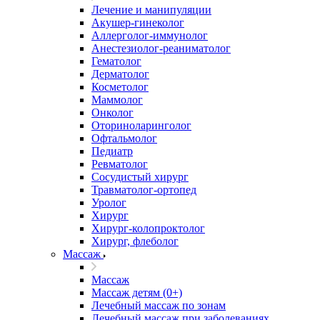
Лечение и манипуляции
Акушер-гинеколог
Аллерголог-иммунолог
Анестезиолог-реаниматолог
Гематолог
Дерматолог
Косметолог
Маммолог
Онколог
Оториноларинголог
Офтальмолог
Педиатр
Ревматолог
Сосудистый хирург
Травматолог-ортопед
Уролог
Хирург
Хирург-колопроктолог
Хирург, флеболог
Массаж
Массаж
Массаж детям (0+)
Лечебный массаж по зонам
Лечебный массаж при заболеваниях