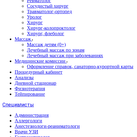
Ревматолог
Сосудистый хирург
Травматолог-ортопед
Уролог
Хирург
Хирург-колопроктолог
Хирург, флеболог
Массаж
Массаж детям (0+)
Лечебный массаж по зонам
Лечебный массаж при заболеваниях
Медицинские комиссии
Оформление справок, санаторно-курортной карты
Процедурный кабинет
Анализы
Дневной стационар
Физиотерапия
Тейпирование
Специалисты
Администрация
Аллергологи
Анестезиологи-реаниматологи
Врачи УЗИ