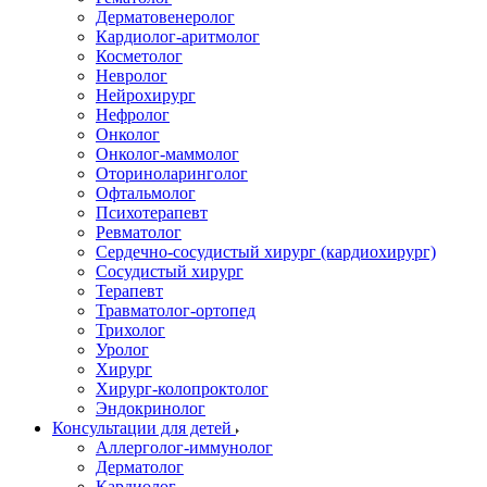
Дерматовенеролог
Кардиолог-аритмолог
Косметолог
Невролог
Нейрохирург
Нефролог
Онколог
Онколог-маммолог
Оториноларинголог
Офтальмолог
Психотерапевт
Ревматолог
Сердечно-сосудистый хирург (кардиохирург)
Сосудистый хирург
Терапевт
Травматолог-ортопед
Трихолог
Уролог
Хирург
Хирург-колопроктолог
Эндокринолог
Консультации для детей
Аллерголог-иммунолог
Дерматолог
Кардиолог