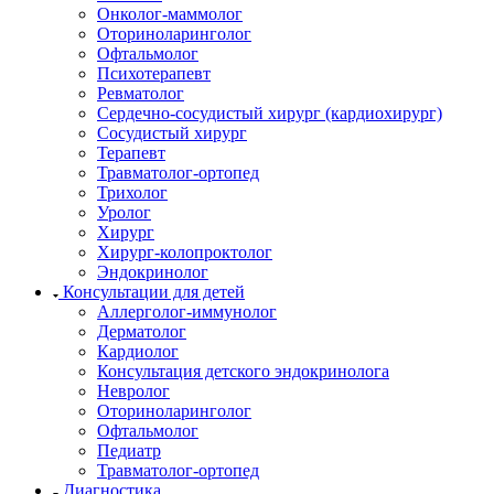
Онколог-маммолог
Оториноларинголог
Офтальмолог
Психотерапевт
Ревматолог
Сердечно-сосудистый хирург (кардиохирург)
Сосудистый хирург
Терапевт
Травматолог-ортопед
Трихолог
Уролог
Хирург
Хирург-колопроктолог
Эндокринолог
Консультации для детей
Аллерголог-иммунолог
Дерматолог
Кардиолог
Консультация детского эндокринолога
Невролог
Оториноларинголог
Офтальмолог
Педиатр
Травматолог-ортопед
Диагностика