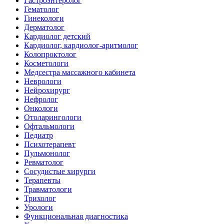
Гастроэнтеролог
Гематолог
Гинекологи
Дерматолог
Кардиолог детский
Кардиолог, кардиолог-аритмолог
Колопроктолог
Косметологи
Медсестра массажного кабинета
Неврологи
Нейрохирург
Нефролог
Онкологи
Отоларингологи
Офтальмологи
Педиатр
Психотерапевт
Пульмонолог
Ревматолог
Сосудистые хирурги
Терапевты
Травматологи
Трихолог
Урологи
Функциональная диагностика