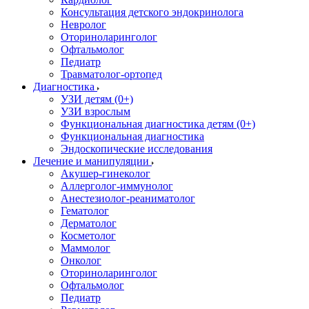
Консультация детского эндокринолога
Невролог
Оториноларинголог
Офтальмолог
Педиатр
Травматолог-ортопед
Диагностика
УЗИ детям (0+)
УЗИ взрослым
Функциональная диагностика детям (0+)
Функциональная диагностика
Эндоскопические исследования
Лечение и манипуляции
Акушер-гинеколог
Аллерголог-иммунолог
Анестезиолог-реаниматолог
Гематолог
Дерматолог
Косметолог
Маммолог
Онколог
Оториноларинголог
Офтальмолог
Педиатр