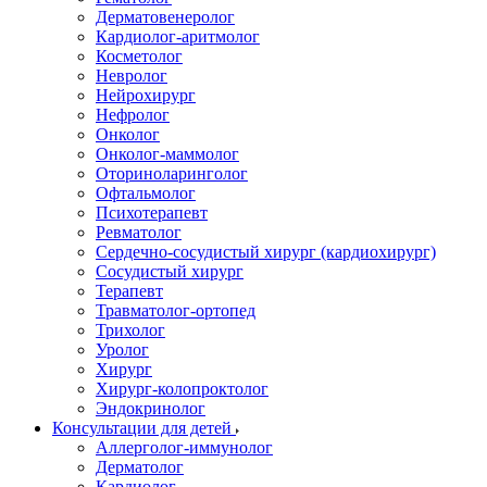
Дерматовенеролог
Кардиолог-аритмолог
Косметолог
Невролог
Нейрохирург
Нефролог
Онколог
Онколог-маммолог
Оториноларинголог
Офтальмолог
Психотерапевт
Ревматолог
Сердечно-сосудистый хирург (кардиохирург)
Сосудистый хирург
Терапевт
Травматолог-ортопед
Трихолог
Уролог
Хирург
Хирург-колопроктолог
Эндокринолог
Консультации для детей
Аллерголог-иммунолог
Дерматолог
Кардиолог