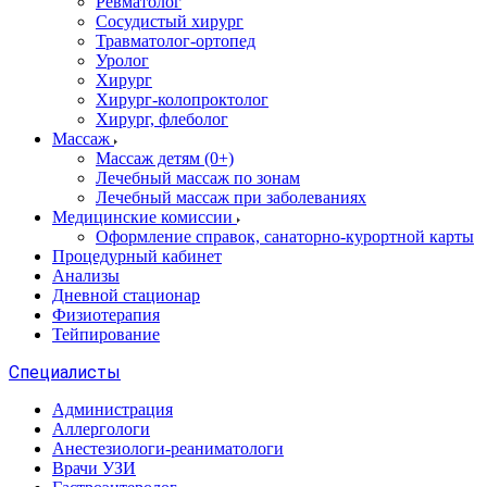
Ревматолог
Сосудистый хирург
Травматолог-ортопед
Уролог
Хирург
Хирург-колопроктолог
Хирург, флеболог
Массаж
Массаж детям (0+)
Лечебный массаж по зонам
Лечебный массаж при заболеваниях
Медицинские комиссии
Оформление справок, санаторно-курортной карты
Процедурный кабинет
Анализы
Дневной стационар
Физиотерапия
Тейпирование
Специалисты
Администрация
Аллергологи
Анестезиологи-реаниматологи
Врачи УЗИ