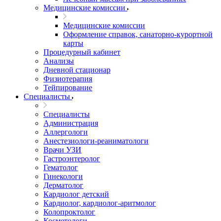
Медицинские комиссии
Медицинские комиссии
Оформление справок, санаторно-курортной
карты
Процедурный кабинет
Анализы
Дневной стационар
Физиотерапия
Тейпирование
Специалисты
Специалисты
Администрация
Аллергологи
Анестезиологи-реаниматологи
Врачи УЗИ
Гастроэнтеролог
Гематолог
Гинекологи
Дерматолог
Кардиолог детский
Кардиолог, кардиолог-аритмолог
Колопроктолог
Косметологи