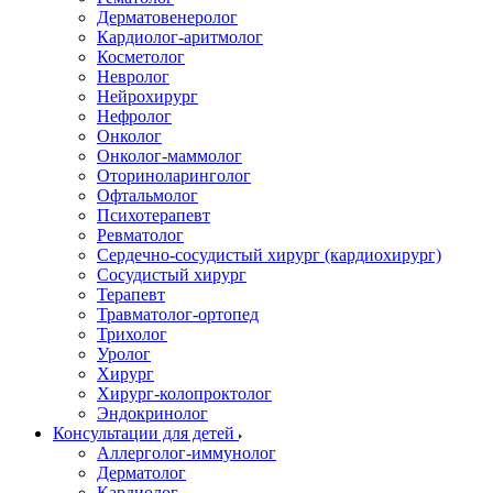
Дерматовенеролог
Кардиолог-аритмолог
Косметолог
Невролог
Нейрохирург
Нефролог
Онколог
Онколог-маммолог
Оториноларинголог
Офтальмолог
Психотерапевт
Ревматолог
Сердечно-сосудистый хирург (кардиохирург)
Сосудистый хирург
Терапевт
Травматолог-ортопед
Трихолог
Уролог
Хирург
Хирург-колопроктолог
Эндокринолог
Консультации для детей
Аллерголог-иммунолог
Дерматолог
Кардиолог