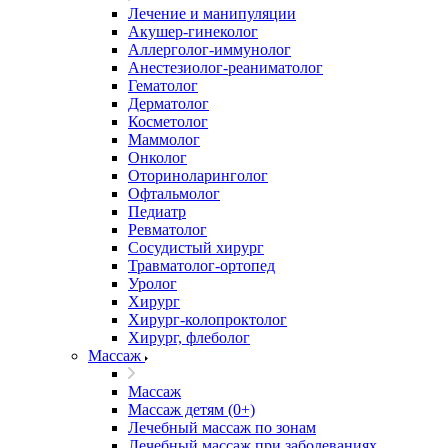
Лечение и манипуляции
Акушер-гинеколог
Аллерголог-иммунолог
Анестезиолог-реаниматолог
Гематолог
Дерматолог
Косметолог
Маммолог
Онколог
Оториноларинголог
Офтальмолог
Педиатр
Ревматолог
Сосудистый хирург
Травматолог-ортопед
Уролог
Хирург
Хирург-колопроктолог
Хирург, флеболог
Массаж
Массаж
Массаж детям (0+)
Лечебный массаж по зонам
Лечебный массаж при заболеваниях