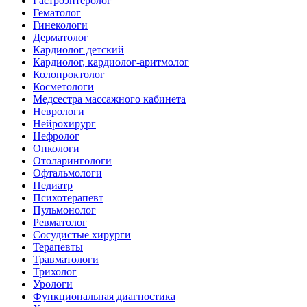
Гастроэнтеролог
Гематолог
Гинекологи
Дерматолог
Кардиолог детский
Кардиолог, кардиолог-аритмолог
Колопроктолог
Косметологи
Медсестра массажного кабинета
Неврологи
Нейрохирург
Нефролог
Онкологи
Отоларингологи
Офтальмологи
Педиатр
Психотерапевт
Пульмонолог
Ревматолог
Сосудистые хирурги
Терапевты
Травматологи
Трихолог
Урологи
Функциональная диагностика