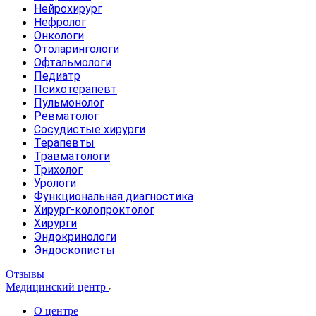
Нейрохирург
Нефролог
Онкологи
Отоларингологи
Офтальмологи
Педиатр
Психотерапевт
Пульмонолог
Ревматолог
Сосудистые хирурги
Терапевты
Травматологи
Трихолог
Урологи
Функциональная диагностика
Хирург-колопроктолог
Хирурги
Эндокринологи
Эндоскописты
Отзывы
Медицинский центр
О центре