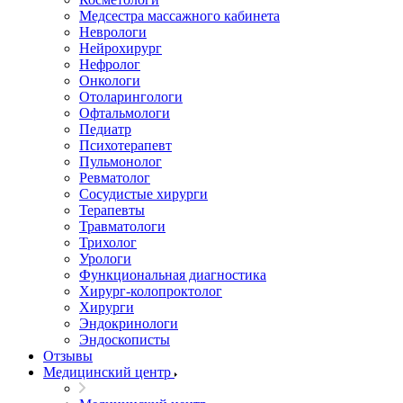
Медсестра массажного кабинета
Неврологи
Нейрохирург
Нефролог
Онкологи
Отоларингологи
Офтальмологи
Педиатр
Психотерапевт
Пульмонолог
Ревматолог
Сосудистые хирурги
Терапевты
Травматологи
Трихолог
Урологи
Функциональная диагностика
Хирург-колопроктолог
Хирурги
Эндокринологи
Эндоскописты
Отзывы
Медицинский центр