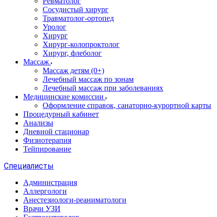
Ревматолог
Сосудистый хирург
Травматолог-ортопед
Уролог
Хирург
Хирург-колопроктолог
Хирург, флеболог
Массаж
Массаж детям (0+)
Лечебный массаж по зонам
Лечебный массаж при заболеваниях
Медицинские комиссии
Оформление справок, санаторно-курортной карты
Процедурный кабинет
Анализы
Дневной стационар
Физиотерапия
Тейпирование
Специалисты
Администрация
Аллергологи
Анестезиологи-реаниматологи
Врачи УЗИ