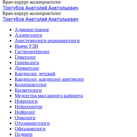
Врач-хирург-колопроктолог
Трегубов Анатолий Анатольевич
Врач-хирург-колопроктолог
Трегубов Анатолий Анатольевич
Администрация
Аллергологи
Анестезиологи-реаниматологи
Врачи УЗИ
Гастроэнтеролог
Гематолог
Гинекологи
Дерматолог
Кардиолог детский
Кардиолог, кардиолог-аритмолог
Колопроктолог
Косметологи
Медсестра массажного кабинета
Неврологи
Нейрохирург
Нефролог
Онкологи
Отоларингологи
Офтальмологи
Педиатр