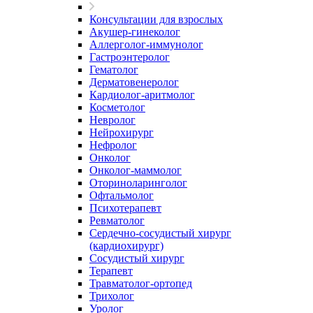
Консультации для взрослых
Акушер-гинеколог
Аллерголог-иммунолог
Гастроэнтеролог
Гематолог
Дерматовенеролог
Кардиолог-аритмолог
Косметолог
Невролог
Нейрохирург
Нефролог
Онколог
Онколог-маммолог
Оториноларинголог
Офтальмолог
Психотерапевт
Ревматолог
Сердечно-сосудистый хирург
(кардиохирург)
Сосудистый хирург
Терапевт
Травматолог-ортопед
Трихолог
Уролог