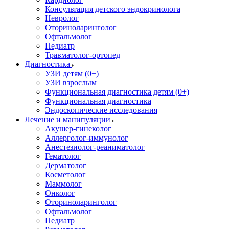
Консультация детского эндокринолога
Невролог
Оториноларинголог
Офтальмолог
Педиатр
Травматолог-ортопед
Диагностика
УЗИ детям (0+)
УЗИ взрослым
Функциональная диагностика детям (0+)
Функциональная диагностика
Эндоскопические исследования
Лечение и манипуляции
Акушер-гинеколог
Аллерголог-иммунолог
Анестезиолог-реаниматолог
Гематолог
Дерматолог
Косметолог
Маммолог
Онколог
Оториноларинголог
Офтальмолог
Педиатр