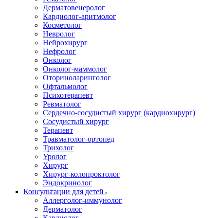
Дерматовенеролог
Кардиолог-аритмолог
Косметолог
Невролог
Нейрохирург
Нефролог
Онколог
Онколог-маммолог
Оториноларинголог
Офтальмолог
Психотерапевт
Ревматолог
Сердечно-сосудистый хирург (кардиохирург)
Сосудистый хирург
Терапевт
Травматолог-ортопед
Трихолог
Уролог
Хирург
Хирург-колопроктолог
Эндокринолог
Консультации для детей
Аллерголог-иммунолог
Дерматолог
Кардиолог