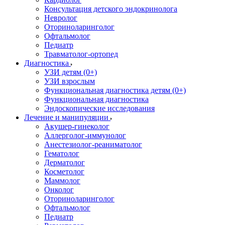
Консультация детского эндокринолога
Невролог
Оториноларинголог
Офтальмолог
Педиатр
Травматолог-ортопед
Диагностика
УЗИ детям (0+)
УЗИ взрослым
Функциональная диагностика детям (0+)
Функциональная диагностика
Эндоскопические исследования
Лечение и манипуляции
Акушер-гинеколог
Аллерголог-иммунолог
Анестезиолог-реаниматолог
Гематолог
Дерматолог
Косметолог
Маммолог
Онколог
Оториноларинголог
Офтальмолог
Педиатр