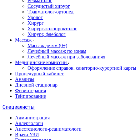
Ревматолог
Сосудистый хирург
Травматолог-ортопед
Уролог
Хирург
Хирург-колопроктолог
Хирург, флеболог
Массаж
Массаж детям (0+)
Лечебный массаж по зонам
Лечебный массаж при заболеваниях
Медицинские комиссии
Оформление справок, санаторно-курортной карты
Процедурный кабинет
Анализы
Дневной стационар
Физиотерапия
Тейпирование
Специалисты
Администрация
Аллергологи
Анестезиологи-реаниматологи
Врачи УЗИ