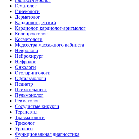
Гастроэнтеролог
Гематолог
Гинекологи
Дерматолог
Кардиолог детский
Кардиолог, кардиолог-аритмолог
Колопроктолог
Косметологи
Медсестра массажного кабинета
Неврологи
Нейрохирург
Нефролог
Онкологи
Отоларингологи
Офтальмологи
Педиатр
Психотерапевт
Пульмонолог
Ревматолог
Сосудистые хирурги
Терапевты
Травматологи
Трихолог
Урологи
Функциональная диагностика