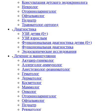
Консультация детского эндокринолога
Невролог
Оториноларинголог
Офтальмолог
Педиатр
Травматолог-ортопед
Диагностика
УЗИ детям (0+)
УЗИ взрослым
Функциональная диагностика детям (0+)
Функциональная диагностика
Эндоскопические исследования
Лечение и манипуляции
Акушер-гинеколог
Аллерголог-иммунолог
Анестезиолог-реаниматолог
Гематолог
Дерматолог
Косметолог
Маммолог
Онколог
Оториноларинголог
Офтальмолог
Педиатр
Ревматолог