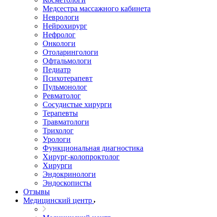
Медсестра массажного кабинета
Неврологи
Нейрохирург
Нефролог
Онкологи
Отоларингологи
Офтальмологи
Педиатр
Психотерапевт
Пульмонолог
Ревматолог
Сосудистые хирурги
Терапевты
Травматологи
Трихолог
Урологи
Функциональная диагностика
Хирург-колопроктолог
Хирурги
Эндокринологи
Эндоскописты
Отзывы
Медицинский центр