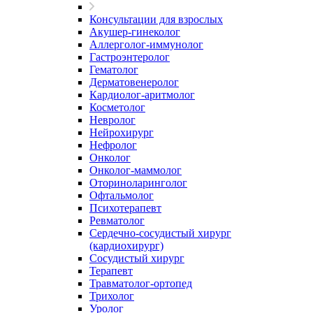
Консультации для взрослых
Акушер-гинеколог
Аллерголог-иммунолог
Гастроэнтеролог
Гематолог
Дерматовенеролог
Кардиолог-аритмолог
Косметолог
Невролог
Нейрохирург
Нефролог
Онколог
Онколог-маммолог
Оториноларинголог
Офтальмолог
Психотерапевт
Ревматолог
Сердечно-сосудистый хирург
(кардиохирург)
Сосудистый хирург
Терапевт
Травматолог-ортопед
Трихолог
Уролог