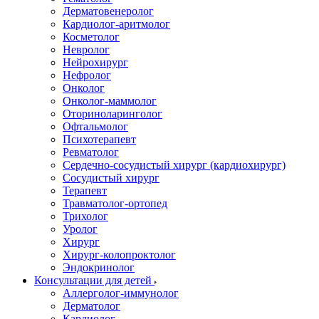
Дерматовенеролог
Кардиолог-аритмолог
Косметолог
Невролог
Нейрохирург
Нефролог
Онколог
Онколог-маммолог
Оториноларинголог
Офтальмолог
Психотерапевт
Ревматолог
Сердечно-сосудистый хирург (кардиохирург)
Сосудистый хирург
Терапевт
Травматолог-ортопед
Трихолог
Уролог
Хирург
Хирург-колопроктолог
Эндокринолог
Консультации для детей
Аллерголог-иммунолог
Дерматолог
Кардиолог