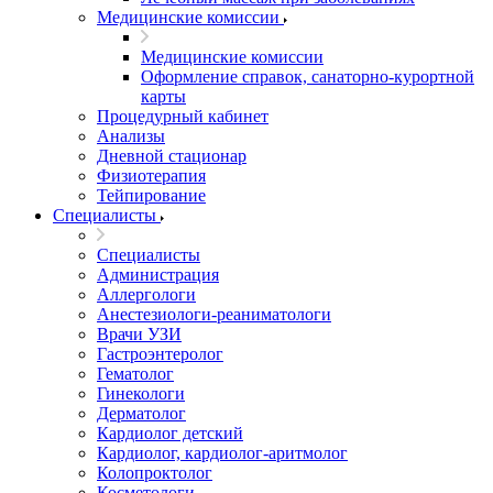
Медицинские комиссии
Медицинские комиссии
Оформление справок, санаторно-курортной
карты
Процедурный кабинет
Анализы
Дневной стационар
Физиотерапия
Тейпирование
Специалисты
Специалисты
Администрация
Аллергологи
Анестезиологи-реаниматологи
Врачи УЗИ
Гастроэнтеролог
Гематолог
Гинекологи
Дерматолог
Кардиолог детский
Кардиолог, кардиолог-аритмолог
Колопроктолог
Косметологи