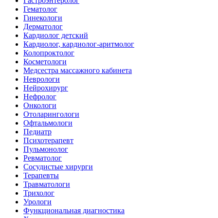
Гастроэнтеролог
Гематолог
Гинекологи
Дерматолог
Кардиолог детский
Кардиолог, кардиолог-аритмолог
Колопроктолог
Косметологи
Медсестра массажного кабинета
Неврологи
Нейрохирург
Нефролог
Онкологи
Отоларингологи
Офтальмологи
Педиатр
Психотерапевт
Пульмонолог
Ревматолог
Сосудистые хирурги
Терапевты
Травматологи
Трихолог
Урологи
Функциональная диагностика