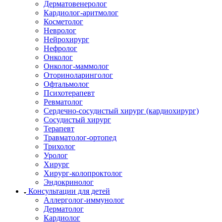
Дерматовенеролог
Кардиолог-аритмолог
Косметолог
Невролог
Нейрохирург
Нефролог
Онколог
Онколог-маммолог
Оториноларинголог
Офтальмолог
Психотерапевт
Ревматолог
Сердечно-сосудистый хирург (кардиохирург)
Сосудистый хирург
Терапевт
Травматолог-ортопед
Трихолог
Уролог
Хирург
Хирург-колопроктолог
Эндокринолог
Консультации для детей
Аллерголог-иммунолог
Дерматолог
Кардиолог