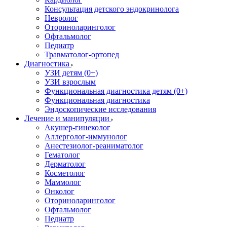
Консультация детского эндокринолога
Невролог
Оториноларинголог
Офтальмолог
Педиатр
Травматолог-ортопед
Диагностика
УЗИ детям (0+)
УЗИ взрослым
Функциональная диагностика детям (0+)
Функциональная диагностика
Эндоскопические исследования
Лечение и манипуляции
Акушер-гинеколог
Аллерголог-иммунолог
Анестезиолог-реаниматолог
Гематолог
Дерматолог
Косметолог
Маммолог
Онколог
Оториноларинголог
Офтальмолог
Педиатр