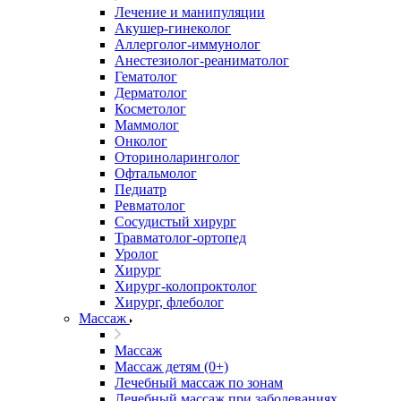
Лечение и манипуляции
Акушер-гинеколог
Аллерголог-иммунолог
Анестезиолог-реаниматолог
Гематолог
Дерматолог
Косметолог
Маммолог
Онколог
Оториноларинголог
Офтальмолог
Педиатр
Ревматолог
Сосудистый хирург
Травматолог-ортопед
Уролог
Хирург
Хирург-колопроктолог
Хирург, флеболог
Массаж
Массаж
Массаж детям (0+)
Лечебный массаж по зонам
Лечебный массаж при заболеваниях