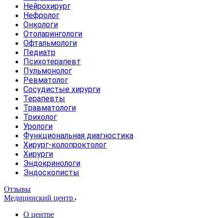
Нейрохирург
Нефролог
Онкологи
Отоларингологи
Офтальмологи
Педиатр
Психотерапевт
Пульмонолог
Ревматолог
Сосудистые хирурги
Терапевты
Травматологи
Трихолог
Урологи
Функциональная диагностика
Хирург-колопроктолог
Хирурги
Эндокринологи
Эндоскописты
Отзывы
Медицинский центр
О центре