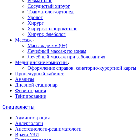
Ревматолог
Сосудистый хирург
Травматолог-ортопед
Уролог
Хирург
Хирург-колопроктолог
Хирург, флеболог
Массаж
Массаж детям (0+)
Лечебный массаж по зонам
Лечебный массаж при заболеваниях
Медицинские комиссии
Оформление справок, санаторно-курортной карты
Процедурный кабинет
Анализы
Дневной стационар
Физиотерапия
Тейпирование
Специалисты
Администрация
Аллергологи
Анестезиологи-реаниматологи
Врачи УЗИ