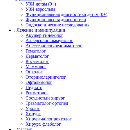
УЗИ детям (0+)
УЗИ взрослым
Функциональная диагностика детям (0+)
Функциональная диагностика
Эндоскопические исследования
Лечение и манипуляции
Акушер-гинеколог
Аллерголог-иммунолог
Анестезиолог-реаниматолог
Гематолог
Дерматолог
Косметолог
Маммолог
Онколог
Оториноларинголог
Офтальмолог
Педиатр
Ревматолог
Сосудистый хирург
Травматолог-ортопед
Уролог
Хирург
Хирург-колопроктолог
Хирург, флеболог
Массаж