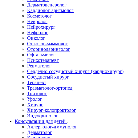
Дерматовенеролог
Кардиолог-аритмолог
Косметолог
Невролог
Нейрохирург
Нефролог
Онколог
Онколог-маммолог
Оториноларинголог
Офтальмолог
Психотерапевт
Ревматолог
Сердечно-сосудистый хирург (кардиохирург)
Сосудистый хирург
Терапевт
Травматолог-ортопед
Трихолог
Уролог
Хирург
Хирург-колопроктолог
Эндокринолог
Консультации для детей
Аллерголог-иммунолог
Дерматолог
Кардиолог