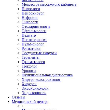
Медсестра массажного кабинета
Неврологи
Нейрохирург
Нефролог
Онкологи
Отоларингологи
Офтальмологи
Педиатр
Психотерапевт
Пульмонолог
Ревматолог
Сосудистые хирурги
Терапевты
Травматологи
Трихолог
Урологи
Функциональная диагностика
Хирург-колопроктолог
Хирурги
Эндокринологи
Эндоскописты
Отзывы
Медицинский центр