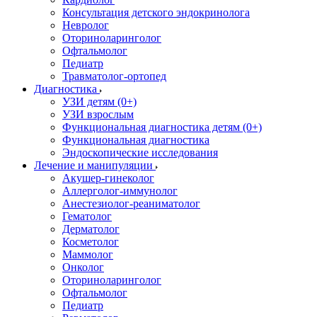
Консультация детского эндокринолога
Невролог
Оториноларинголог
Офтальмолог
Педиатр
Травматолог-ортопед
Диагностика
УЗИ детям (0+)
УЗИ взрослым
Функциональная диагностика детям (0+)
Функциональная диагностика
Эндоскопические исследования
Лечение и манипуляции
Акушер-гинеколог
Аллерголог-иммунолог
Анестезиолог-реаниматолог
Гематолог
Дерматолог
Косметолог
Маммолог
Онколог
Оториноларинголог
Офтальмолог
Педиатр