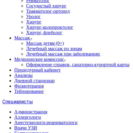
Ревматолог
Сосудистый хирург
Травматолог-ортопед
Уролог
Хирург
Хирург-колопроктолог
Хирург, флеболог
Массаж
Массаж детям (0+)
Лечебный массаж по зонам
Лечебный массаж при заболеваниях
Медицинские комиссии
Оформление справок, санаторно-курортной карты
Процедурный кабинет
Анализы
Дневной стационар
Физиотерапия
Тейпирование
Специалисты
Администрация
Аллергологи
Анестезиологи-реаниматологи
Врачи УЗИ