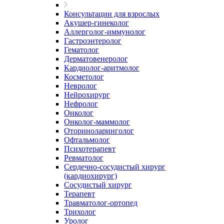
Консультации для взрослых
Акушер-гинеколог
Аллерголог-иммунолог
Гастроэнтеролог
Гематолог
Дерматовенеролог
Кардиолог-аритмолог
Косметолог
Невролог
Нейрохирург
Нефролог
Онколог
Онколог-маммолог
Оториноларинголог
Офтальмолог
Психотерапевт
Ревматолог
Сердечно-сосудистый хирург
(кардиохирург)
Сосудистый хирург
Терапевт
Травматолог-ортопед
Трихолог
Уролог