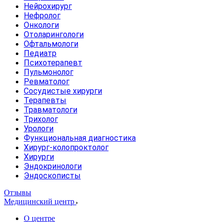
Нейрохирург
Нефролог
Онкологи
Отоларингологи
Офтальмологи
Педиатр
Психотерапевт
Пульмонолог
Ревматолог
Сосудистые хирурги
Терапевты
Травматологи
Трихолог
Урологи
Функциональная диагностика
Хирург-колопроктолог
Хирурги
Эндокринологи
Эндоскописты
Отзывы
Медицинский центр
О центре