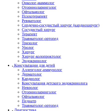
Онколог-маммолог
Оториноларинголог
Офтальмолог
Психотерапевт
Ревматолог
Сердечно-сосудистый хирург (кардиохирург)
Сосудистый хирург
Терапевт
Травматолог-ортопед
Трихолог
Уролог
Хирург
Хирург-колопроктолог
Эндокринолог
Консультации для детей
Аллерголог-иммунолог
Дерматолог
Кардиолог
Консультация детского эндокринолога
Невролог
Оториноларинголог
Офтальмолог
Педиатр
Травматолог-ортопед
Диагностика