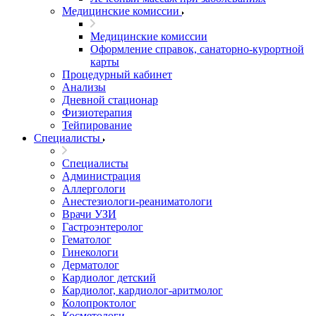
Медицинские комиссии
Медицинские комиссии
Оформление справок, санаторно-курортной
карты
Процедурный кабинет
Анализы
Дневной стационар
Физиотерапия
Тейпирование
Специалисты
Специалисты
Администрация
Аллергологи
Анестезиологи-реаниматологи
Врачи УЗИ
Гастроэнтеролог
Гематолог
Гинекологи
Дерматолог
Кардиолог детский
Кардиолог, кардиолог-аритмолог
Колопроктолог
Косметологи