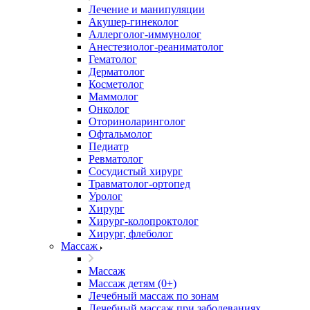
Лечение и манипуляции
Акушер-гинеколог
Аллерголог-иммунолог
Анестезиолог-реаниматолог
Гематолог
Дерматолог
Косметолог
Маммолог
Онколог
Оториноларинголог
Офтальмолог
Педиатр
Ревматолог
Сосудистый хирург
Травматолог-ортопед
Уролог
Хирург
Хирург-колопроктолог
Хирург, флеболог
Массаж
Массаж
Массаж детям (0+)
Лечебный массаж по зонам
Лечебный массаж при заболеваниях