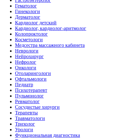
Гастроэнтеролог
Гематолог
Гинекологи
Дерматолог
Кардиолог детский
Кардиолог, кардиолог-аритмолог
Колопроктолог
Косметологи
Медсестра массажного кабинета
Неврологи
Нейрохирург
Нефролог
Онкологи
Отоларингологи
Офтальмологи
Педиатр
Психотерапевт
Пульмонолог
Ревматолог
Сосудистые хирурги
Терапевты
Травматологи
Трихолог
Урологи
Функциональная диагностика