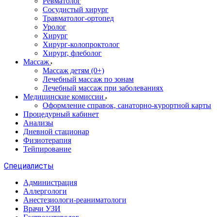
Ревматолог
Сосудистый хирург
Травматолог-ортопед
Уролог
Хирург
Хирург-колопроктолог
Хирург, флеболог
Массаж
Массаж детям (0+)
Лечебный массаж по зонам
Лечебный массаж при заболеваниях
Медицинские комиссии
Оформление справок, санаторно-курортной карты
Процедурный кабинет
Анализы
Дневной стационар
Физиотерапия
Тейпирование
Специалисты
Администрация
Аллергологи
Анестезиологи-реаниматологи
Врачи УЗИ