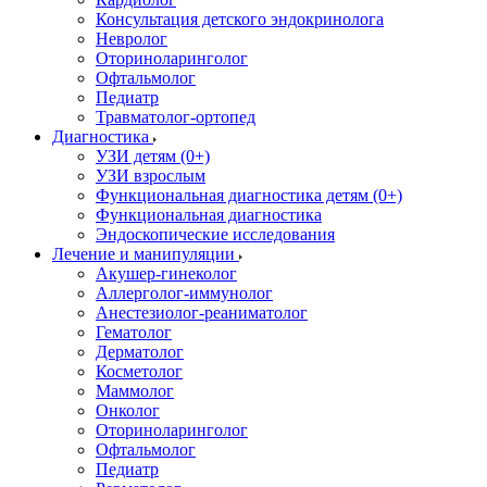
Консультация детского эндокринолога
Невролог
Оториноларинголог
Офтальмолог
Педиатр
Травматолог-ортопед
Диагностика
УЗИ детям (0+)
УЗИ взрослым
Функциональная диагностика детям (0+)
Функциональная диагностика
Эндоскопические исследования
Лечение и манипуляции
Акушер-гинеколог
Аллерголог-иммунолог
Анестезиолог-реаниматолог
Гематолог
Дерматолог
Косметолог
Маммолог
Онколог
Оториноларинголог
Офтальмолог
Педиатр