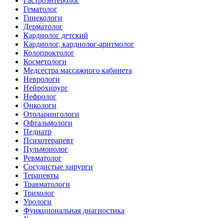
Гастроэнтеролог
Гематолог
Гинекологи
Дерматолог
Кардиолог детский
Кардиолог, кардиолог-аритмолог
Колопроктолог
Косметологи
Медсестра массажного кабинета
Неврологи
Нейрохирург
Нефролог
Онкологи
Отоларингологи
Офтальмологи
Педиатр
Психотерапевт
Пульмонолог
Ревматолог
Сосудистые хирурги
Терапевты
Травматологи
Трихолог
Урологи
Функциональная диагностика