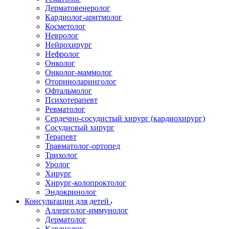
Дерматовенеролог
Кардиолог-аритмолог
Косметолог
Невролог
Нейрохирург
Нефролог
Онколог
Онколог-маммолог
Оториноларинголог
Офтальмолог
Психотерапевт
Ревматолог
Сердечно-сосудистый хирург (кардиохирург)
Сосудистый хирург
Терапевт
Травматолог-ортопед
Трихолог
Уролог
Хирург
Хирург-колопроктолог
Эндокринолог
Консультации для детей
Аллерголог-иммунолог
Дерматолог
Кардиолог