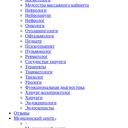
Медсестра массажного кабинета
Неврологи
Нейрохирург
Нефролог
Онкологи
Отоларингологи
Офтальмологи
Педиатр
Психотерапевт
Пульмонолог
Ревматолог
Сосудистые хирурги
Терапевты
Травматологи
Трихолог
Урологи
Функциональная диагностика
Хирург-колопроктолог
Хирурги
Эндокринологи
Эндоскописты
Отзывы
Медицинский центр