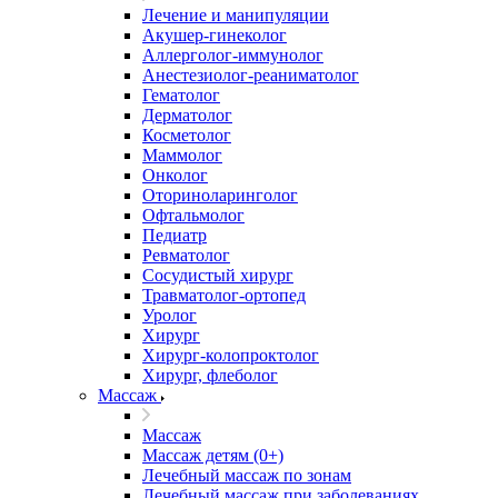
Лечение и манипуляции
Акушер-гинеколог
Аллерголог-иммунолог
Анестезиолог-реаниматолог
Гематолог
Дерматолог
Косметолог
Маммолог
Онколог
Оториноларинголог
Офтальмолог
Педиатр
Ревматолог
Сосудистый хирург
Травматолог-ортопед
Уролог
Хирург
Хирург-колопроктолог
Хирург, флеболог
Массаж
Массаж
Массаж детям (0+)
Лечебный массаж по зонам
Лечебный массаж при заболеваниях