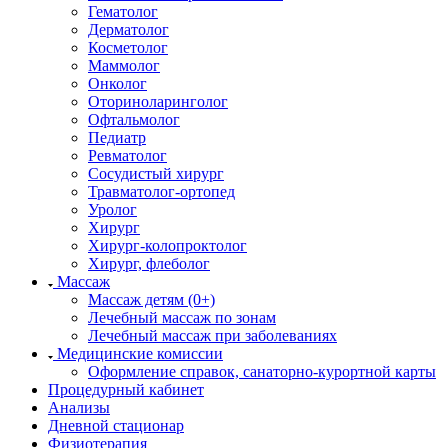
Гематолог
Дерматолог
Косметолог
Маммолог
Онколог
Оториноларинголог
Офтальмолог
Педиатр
Ревматолог
Сосудистый хирург
Травматолог-ортопед
Уролог
Хирург
Хирург-колопроктолог
Хирург, флеболог
Массаж
Массаж детям (0+)
Лечебный массаж по зонам
Лечебный массаж при заболеваниях
Медицинские комиссии
Оформление справок, санаторно-курортной карты
Процедурный кабинет
Анализы
Дневной стационар
Физиотерапия