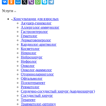
Услуги
Консультации для взрослых
Акушер-гинеколог
Аллерголог-иммунолог
Гастроэнтеролог
Гематолог
Дерматовенеролог
Кардиолог-аритмолог
Косметолог
Невролог
Нейрохирург
Нефролог
Онколог
Онколог-маммолог
Оториноларинголог
Офтальмолог
Психотерапевт
Ревматолог
Сердечно-сосудистый хирург (кардиохирург)
Сосудистый хирург
Терапевт
Травматолог-ортопед