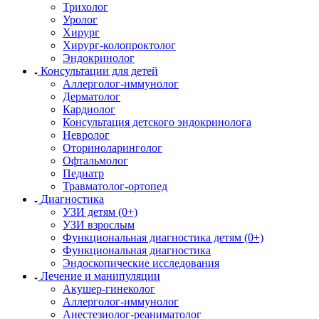
Трихолог
Уролог
Хирург
Хирург-колопроктолог
Эндокринолог
Консультации для детей
Аллерголог-иммунолог
Дерматолог
Кардиолог
Консультация детского эндокринолога
Невролог
Оториноларинголог
Офтальмолог
Педиатр
Травматолог-ортопед
Диагностика
УЗИ детям (0+)
УЗИ взрослым
Функциональная диагностика детям (0+)
Функциональная диагностика
Эндоскопические исследования
Лечение и манипуляции
Акушер-гинеколог
Аллерголог-иммунолог
Анестезиолог-реаниматолог