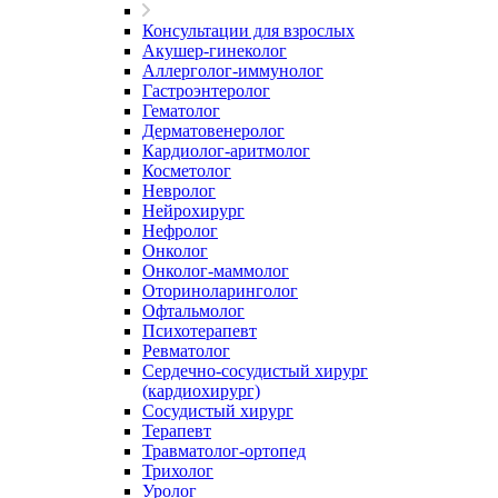
Консультации для взрослых
Акушер-гинеколог
Аллерголог-иммунолог
Гастроэнтеролог
Гематолог
Дерматовенеролог
Кардиолог-аритмолог
Косметолог
Невролог
Нейрохирург
Нефролог
Онколог
Онколог-маммолог
Оториноларинголог
Офтальмолог
Психотерапевт
Ревматолог
Сердечно-сосудистый хирург
(кардиохирург)
Сосудистый хирург
Терапевт
Травматолог-ортопед
Трихолог
Уролог