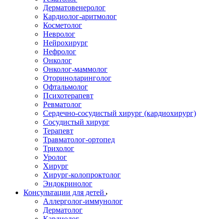
Дерматовенеролог
Кардиолог-аритмолог
Косметолог
Невролог
Нейрохирург
Нефролог
Онколог
Онколог-маммолог
Оториноларинголог
Офтальмолог
Психотерапевт
Ревматолог
Сердечно-сосудистый хирург (кардиохирург)
Сосудистый хирург
Терапевт
Травматолог-ортопед
Трихолог
Уролог
Хирург
Хирург-колопроктолог
Эндокринолог
Консультации для детей
Аллерголог-иммунолог
Дерматолог
Кардиолог