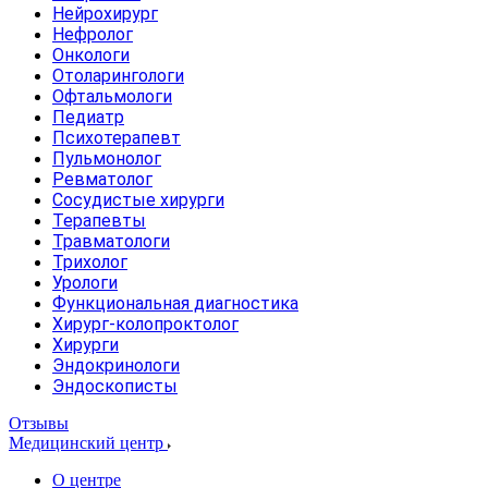
Нейрохирург
Нефролог
Онкологи
Отоларингологи
Офтальмологи
Педиатр
Психотерапевт
Пульмонолог
Ревматолог
Сосудистые хирурги
Терапевты
Травматологи
Трихолог
Урологи
Функциональная диагностика
Хирург-колопроктолог
Хирурги
Эндокринологи
Эндоскописты
Отзывы
Медицинский центр
О центре