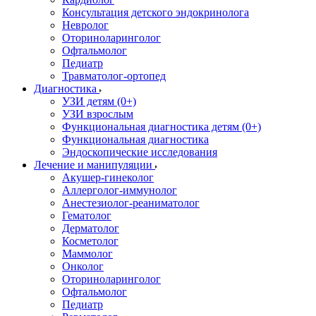
Консультация детского эндокринолога
Невролог
Оториноларинголог
Офтальмолог
Педиатр
Травматолог-ортопед
Диагностика
УЗИ детям (0+)
УЗИ взрослым
Функциональная диагностика детям (0+)
Функциональная диагностика
Эндоскопические исследования
Лечение и манипуляции
Акушер-гинеколог
Аллерголог-иммунолог
Анестезиолог-реаниматолог
Гематолог
Дерматолог
Косметолог
Маммолог
Онколог
Оториноларинголог
Офтальмолог
Педиатр