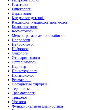
Гастроэнтеролог
Гематолог
Гинекологи
Дерматолог
Кардиолог детский
Кардиолог, кардиолог-аритмолог
Колопроктолог
Косметологи
Медсестра массажного кабинета
Неврологи
Нейрохирург
Нефролог
Онкологи
Отоларингологи
Офтальмологи
Педиатр
Психотерапевт
Пульмонолог
Ревматолог
Сосудистые хирурги
Терапевты
Травматологи
Трихолог
Урологи
Функциональная диагностика