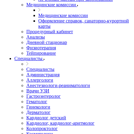
Медицинские комиссии
Медицинские комиссии
Оформление справок, санаторно-курортной
карты
Процедурный кабинет
Анализы
Дневной стационар
Физиотерапия
Тейпирование
Специалисты
Специалисты
Администрация
Аллергологи
Анестезиологи-реаниматологи
Врачи УЗИ
Гастроэнтеролог
Гематолог
Гинекологи
Дерматолог
Кардиолог детский
Кардиолог, кардиолог-аритмолог
Колопроктолог
Косметологи