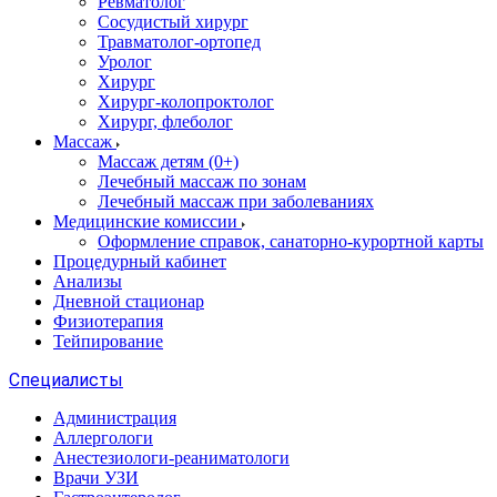
Ревматолог
Сосудистый хирург
Травматолог-ортопед
Уролог
Хирург
Хирург-колопроктолог
Хирург, флеболог
Массаж
Массаж детям (0+)
Лечебный массаж по зонам
Лечебный массаж при заболеваниях
Медицинские комиссии
Оформление справок, санаторно-курортной карты
Процедурный кабинет
Анализы
Дневной стационар
Физиотерапия
Тейпирование
Специалисты
Администрация
Аллергологи
Анестезиологи-реаниматологи
Врачи УЗИ