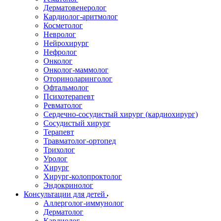
Дерматовенеролог
Кардиолог-аритмолог
Косметолог
Невролог
Нейрохирург
Нефролог
Онколог
Онколог-маммолог
Оториноларинголог
Офтальмолог
Психотерапевт
Ревматолог
Сердечно-сосудистый хирург (кардиохирург)
Сосудистый хирург
Терапевт
Травматолог-ортопед
Трихолог
Уролог
Хирург
Хирург-колопроктолог
Эндокринолог
Консультации для детей
Аллерголог-иммунолог
Дерматолог
Кардиолог