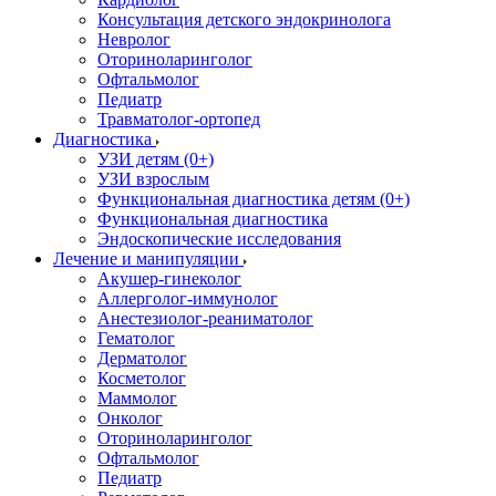
Консультация детского эндокринолога
Невролог
Оториноларинголог
Офтальмолог
Педиатр
Травматолог-ортопед
Диагностика
УЗИ детям (0+)
УЗИ взрослым
Функциональная диагностика детям (0+)
Функциональная диагностика
Эндоскопические исследования
Лечение и манипуляции
Акушер-гинеколог
Аллерголог-иммунолог
Анестезиолог-реаниматолог
Гематолог
Дерматолог
Косметолог
Маммолог
Онколог
Оториноларинголог
Офтальмолог
Педиатр