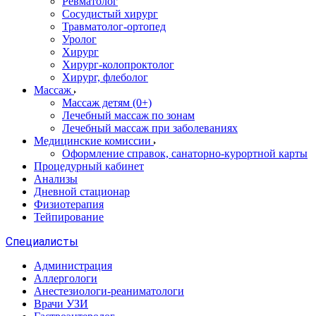
Ревматолог
Сосудистый хирург
Травматолог-ортопед
Уролог
Хирург
Хирург-колопроктолог
Хирург, флеболог
Массаж
Массаж детям (0+)
Лечебный массаж по зонам
Лечебный массаж при заболеваниях
Медицинские комиссии
Оформление справок, санаторно-курортной карты
Процедурный кабинет
Анализы
Дневной стационар
Физиотерапия
Тейпирование
Специалисты
Администрация
Аллергологи
Анестезиологи-реаниматологи
Врачи УЗИ