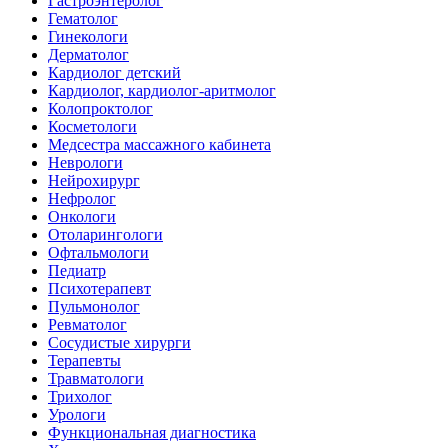
Гастроэнтеролог
Гематолог
Гинекологи
Дерматолог
Кардиолог детский
Кардиолог, кардиолог-аритмолог
Колопроктолог
Косметологи
Медсестра массажного кабинета
Неврологи
Нейрохирург
Нефролог
Онкологи
Отоларингологи
Офтальмологи
Педиатр
Психотерапевт
Пульмонолог
Ревматолог
Сосудистые хирурги
Терапевты
Травматологи
Трихолог
Урологи
Функциональная диагностика