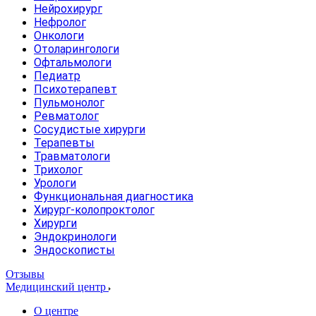
Нейрохирург
Нефролог
Онкологи
Отоларингологи
Офтальмологи
Педиатр
Психотерапевт
Пульмонолог
Ревматолог
Сосудистые хирурги
Терапевты
Травматологи
Трихолог
Урологи
Функциональная диагностика
Хирург-колопроктолог
Хирурги
Эндокринологи
Эндоскописты
Отзывы
Медицинский центр
О центре