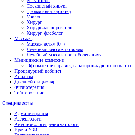
Ревматолог
Сосудистый хирург
Травматолог-ортопед
Уролог
Хирург
Хирург-колопроктолог
Хирург, флеболог
Массаж
Массаж детям (0+)
Лечебный массаж по зонам
Лечебный массаж при заболеваниях
Медицинские комиссии
Оформление справок, санаторно-курортной карты
Процедурный кабинет
Анализы
Дневной стационар
Физиотерапия
Тейпирование
Специалисты
Администрация
Аллергологи
Анестезиологи-реаниматологи
Врачи УЗИ