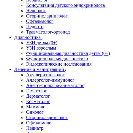
Консультация детского эндокринолога
Невролог
Оториноларинголог
Офтальмолог
Педиатр
Травматолог-ортопед
Диагностика
УЗИ детям (0+)
УЗИ взрослым
Функциональная диагностика детям (0+)
Функциональная диагностика
Эндоскопические исследования
Лечение и манипуляции
Акушер-гинеколог
Аллерголог-иммунолог
Анестезиолог-реаниматолог
Гематолог
Дерматолог
Косметолог
Маммолог
Онколог
Оториноларинголог
Офтальмолог
Педиатр