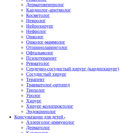
Дерматовенеролог
Кардиолог-аритмолог
Косметолог
Невролог
Нейрохирург
Нефролог
Онколог
Онколог-маммолог
Оториноларинголог
Офтальмолог
Психотерапевт
Ревматолог
Сердечно-сосудистый хирург (кардиохирург)
Сосудистый хирург
Терапевт
Травматолог-ортопед
Трихолог
Уролог
Хирург
Хирург-колопроктолог
Эндокринолог
Консультации для детей
Аллерголог-иммунолог
Дерматолог
Кардиолог