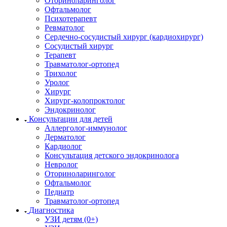
Оториноларинголог
Офтальмолог
Психотерапевт
Ревматолог
Сердечно-сосудистый хирург (кардиохирург)
Сосудистый хирург
Терапевт
Травматолог-ортопед
Трихолог
Уролог
Хирург
Хирург-колопроктолог
Эндокринолог
Консультации для детей
Аллерголог-иммунолог
Дерматолог
Кардиолог
Консультация детского эндокринолога
Невролог
Оториноларинголог
Офтальмолог
Педиатр
Травматолог-ортопед
Диагностика
УЗИ детям (0+)