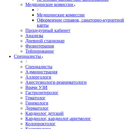
Медицинские комиссии
Медицинские комиссии
Оформление справок, санаторно-курортной
карты
Процедурный кабинет
Анализы
Дневной стационар
Физиотерапия
Тейпирование
Специалисты
Специалисты
Администрация
Аллергологи
Анестезиологи-реаниматологи
Врачи УЗИ
Гастроэнтеролог
Гематолог
Гинекологи
Дерматолог
Кардиолог детский
Кардиолог, кардиолог-аритмолог
Колопроктолог
Косметологи