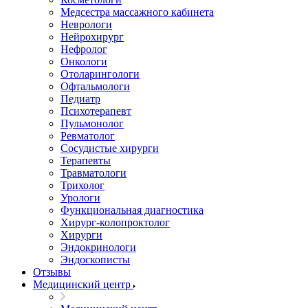
Медсестра массажного кабинета
Неврологи
Нейрохирург
Нефролог
Онкологи
Отоларингологи
Офтальмологи
Педиатр
Психотерапевт
Пульмонолог
Ревматолог
Сосудистые хирурги
Терапевты
Травматологи
Трихолог
Урологи
Функциональная диагностика
Хирург-колопроктолог
Хирурги
Эндокринологи
Эндоскописты
Отзывы
Медицинский центр