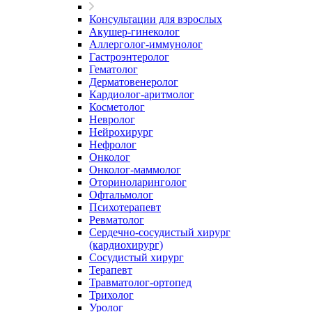
Консультации для взрослых
Акушер-гинеколог
Аллерголог-иммунолог
Гастроэнтеролог
Гематолог
Дерматовенеролог
Кардиолог-аритмолог
Косметолог
Невролог
Нейрохирург
Нефролог
Онколог
Онколог-маммолог
Оториноларинголог
Офтальмолог
Психотерапевт
Ревматолог
Сердечно-сосудистый хирург
(кардиохирург)
Сосудистый хирург
Терапевт
Травматолог-ортопед
Трихолог
Уролог