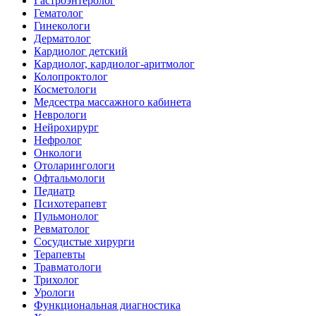
Гастроэнтеролог
Гематолог
Гинекологи
Дерматолог
Кардиолог детский
Кардиолог, кардиолог-аритмолог
Колопроктолог
Косметологи
Медсестра массажного кабинета
Неврологи
Нейрохирург
Нефролог
Онкологи
Отоларингологи
Офтальмологи
Педиатр
Психотерапевт
Пульмонолог
Ревматолог
Сосудистые хирурги
Терапевты
Травматологи
Трихолог
Урологи
Функциональная диагностика