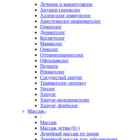
Лечение и манипуляции
Акушер-гинеколог
Аллерголог-иммунолог
Анестезиолог-реаниматолог
Гематолог
Дерматолог
Косметолог
Маммолог
Онколог
Оториноларинголог
Офтальмолог
Педиатр
Ревматолог
Сосудистый хирург
Травматолог-ортопед
Уролог
Хирург
Хирург-колопроктолог
Хирург, флеболог
Массаж
Массаж
Массаж детям (0+)
Лечебный массаж по зонам
Лечебный массаж при заболеваниях