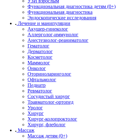
УЗИ взрослым
Функциональная диагностика детям (0+)
Функциональная диагностика
Эндоскопические исследования
Лечение и манипуляции
Акушер-гинеколог
Аллерголог-иммунолог
Анестезиолог-реаниматолог
Гематолог
Дерматолог
Косметолог
Маммолог
Онколог
Оториноларинголог
Офтальмолог
Педиатр
Ревматолог
Сосудистый хирург
Травматолог-ортопед
Уролог
Хирург
Хирург-колопроктолог
Хирург, флеболог
Массаж
Массаж детям (0+)