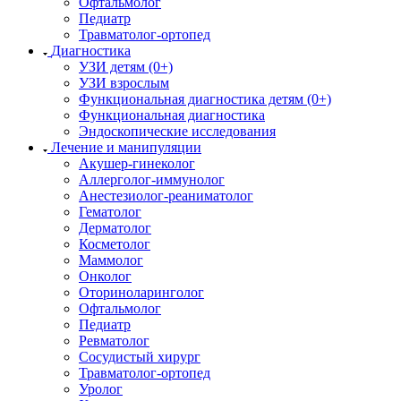
Офтальмолог
Педиатр
Травматолог-ортопед
Диагностика
УЗИ детям (0+)
УЗИ взрослым
Функциональная диагностика детям (0+)
Функциональная диагностика
Эндоскопические исследования
Лечение и манипуляции
Акушер-гинеколог
Аллерголог-иммунолог
Анестезиолог-реаниматолог
Гематолог
Дерматолог
Косметолог
Маммолог
Онколог
Оториноларинголог
Офтальмолог
Педиатр
Ревматолог
Сосудистый хирург
Травматолог-ортопед
Уролог