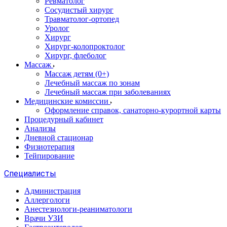
Ревматолог
Сосудистый хирург
Травматолог-ортопед
Уролог
Хирург
Хирург-колопроктолог
Хирург, флеболог
Массаж
Массаж детям (0+)
Лечебный массаж по зонам
Лечебный массаж при заболеваниях
Медицинские комиссии
Оформление справок, санаторно-курортной карты
Процедурный кабинет
Анализы
Дневной стационар
Физиотерапия
Тейпирование
Специалисты
Администрация
Аллергологи
Анестезиологи-реаниматологи
Врачи УЗИ