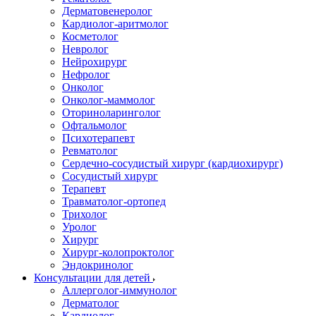
Дерматовенеролог
Кардиолог-аритмолог
Косметолог
Невролог
Нейрохирург
Нефролог
Онколог
Онколог-маммолог
Оториноларинголог
Офтальмолог
Психотерапевт
Ревматолог
Сердечно-сосудистый хирург (кардиохирург)
Сосудистый хирург
Терапевт
Травматолог-ортопед
Трихолог
Уролог
Хирург
Хирург-колопроктолог
Эндокринолог
Консультации для детей
Аллерголог-иммунолог
Дерматолог
Кардиолог