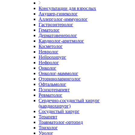
Консультации для взрослых
Акушер-гинеколог
Аллерголог-иммунолог
Гастроэнтеролог
Гематолог
Дерматовенеролог
Кардиолог-аритмолог
Косметолог
Невролог
Нейрохирург
Нефролог
Онколог
Онколог-маммолог
Оториноларинголог
Офтальмолог
Психотерапевт
Ревматолог
Сердечно-сосудистый хирург
(кардиохирург)
Сосудистый хирург
Терапевт
Травматолог-ортопед
Трихолог
Уролог