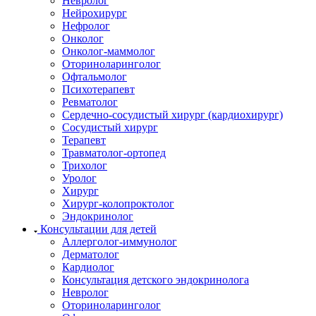
Невролог
Нейрохирург
Нефролог
Онколог
Онколог-маммолог
Оториноларинголог
Офтальмолог
Психотерапевт
Ревматолог
Сердечно-сосудистый хирург (кардиохирург)
Сосудистый хирург
Терапевт
Травматолог-ортопед
Трихолог
Уролог
Хирург
Хирург-колопроктолог
Эндокринолог
Консультации для детей
Аллерголог-иммунолог
Дерматолог
Кардиолог
Консультация детского эндокринолога
Невролог
Оториноларинголог