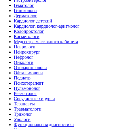
Гастроэнтеролог
Гематолог
Гинекологи
Дерматолог
Кардиолог детский
Кардиолог, кардиолог-аритмолог
Колопроктолог
Косметологи
Медсестра массажного кабинета
Неврологи
Нейрохирург
Нефролог
Онкологи
Отоларингологи
Офтальмологи
Педиатр
Психотерапевт
Пульмонолог
Ревматолог
Сосудистые хирурги
Терапевты
Травматологи
Трихолог
Урологи
Функциональная диагностика