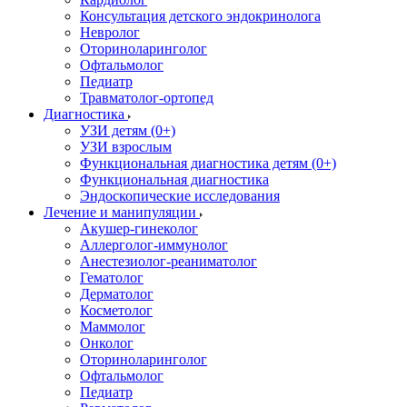
Консультация детского эндокринолога
Невролог
Оториноларинголог
Офтальмолог
Педиатр
Травматолог-ортопед
Диагностика
УЗИ детям (0+)
УЗИ взрослым
Функциональная диагностика детям (0+)
Функциональная диагностика
Эндоскопические исследования
Лечение и манипуляции
Акушер-гинеколог
Аллерголог-иммунолог
Анестезиолог-реаниматолог
Гематолог
Дерматолог
Косметолог
Маммолог
Онколог
Оториноларинголог
Офтальмолог
Педиатр