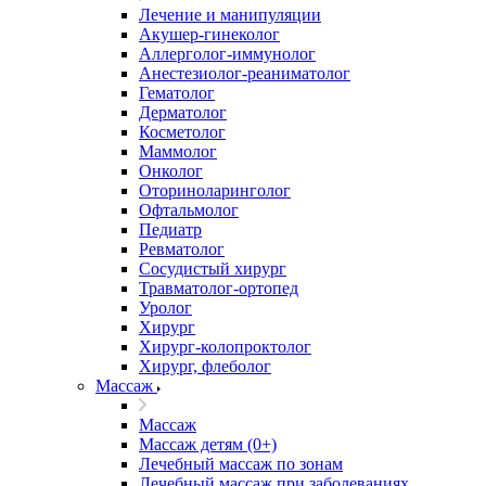
Лечение и манипуляции
Акушер-гинеколог
Аллерголог-иммунолог
Анестезиолог-реаниматолог
Гематолог
Дерматолог
Косметолог
Маммолог
Онколог
Оториноларинголог
Офтальмолог
Педиатр
Ревматолог
Сосудистый хирург
Травматолог-ортопед
Уролог
Хирург
Хирург-колопроктолог
Хирург, флеболог
Массаж
Массаж
Массаж детям (0+)
Лечебный массаж по зонам
Лечебный массаж при заболеваниях