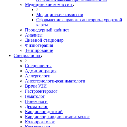
Медицинские комиссии
Медицинские комиссии
Оформление справок, санаторно-курортной
карты
Процедурный кабинет
Анализы
Дневной стационар
Физиотерапия
Тейпирование
Специалисты
Специалисты
Администрация
Аллергологи
Анестезиологи-реаниматологи
Врачи УЗИ
Гастроэнтеролог
Гематолог
Гинекологи
Дерматолог
Кардиолог детский
Кардиолог, кардиолог-аритмолог
Колопроктолог
Косметологи