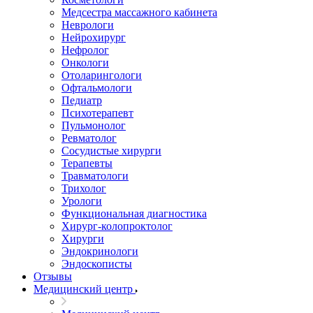
Медсестра массажного кабинета
Неврологи
Нейрохирург
Нефролог
Онкологи
Отоларингологи
Офтальмологи
Педиатр
Психотерапевт
Пульмонолог
Ревматолог
Сосудистые хирурги
Терапевты
Травматологи
Трихолог
Урологи
Функциональная диагностика
Хирург-колопроктолог
Хирурги
Эндокринологи
Эндоскописты
Отзывы
Медицинский центр