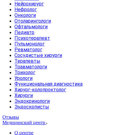
Нейрохирург
Нефролог
Онкологи
Отоларингологи
Офтальмологи
Педиатр
Психотерапевт
Пульмонолог
Ревматолог
Сосудистые хирурги
Терапевты
Травматологи
Трихолог
Урологи
Функциональная диагностика
Хирург-колопроктолог
Хирурги
Эндокринологи
Эндоскописты
Отзывы
Медицинский центр
О центре