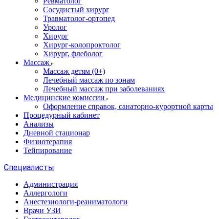
Ревматолог
Сосудистый хирург
Травматолог-ортопед
Уролог
Хирург
Хирург-колопроктолог
Хирург, флеболог
Массаж
Массаж детям (0+)
Лечебный массаж по зонам
Лечебный массаж при заболеваниях
Медицинские комиссии
Оформление справок, санаторно-курортной карты
Процедурный кабинет
Анализы
Дневной стационар
Физиотерапия
Тейпирование
Специалисты
Администрация
Аллергологи
Анестезиологи-реаниматологи
Врачи УЗИ