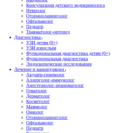
Консультация детского эндокринолога
Невролог
Оториноларинголог
Офтальмолог
Педиатр
Травматолог-ортопед
Диагностика
УЗИ детям (0+)
УЗИ взрослым
Функциональная диагностика детям (0+)
Функциональная диагностика
Эндоскопические исследования
Лечение и манипуляции
Акушер-гинеколог
Аллерголог-иммунолог
Анестезиолог-реаниматолог
Гематолог
Дерматолог
Косметолог
Маммолог
Онколог
Оториноларинголог
Офтальмолог
Педиатр