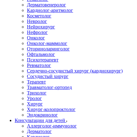
Дерматовенеролог
Кардиолог-аритмолог
Косметолог
Невролог
Нейрохирург
Нефролог
Онколог
Онколог-маммолог
Оториноларинголог
Офтальмолог
Психотерапевт
Ревматолог
Сердечно-сосудистый хирург (кардиохирург)
Сосудистый хирург
Терапевт
Травматолог-ортопед
Трихолог
Уролог
Хирург
Хирург-колопроктолог
Эндокринолог
Консультации для детей
Аллерголог-иммунолог
Дерматолог
Кардиолог