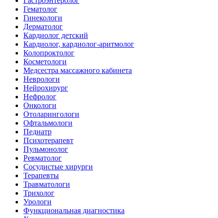
Гастроэнтеролог
Гематолог
Гинекологи
Дерматолог
Кардиолог детский
Кардиолог, кардиолог-аритмолог
Колопроктолог
Косметологи
Медсестра массажного кабинета
Неврологи
Нейрохирург
Нефролог
Онкологи
Отоларингологи
Офтальмологи
Педиатр
Психотерапевт
Пульмонолог
Ревматолог
Сосудистые хирурги
Терапевты
Травматологи
Трихолог
Урологи
Функциональная диагностика