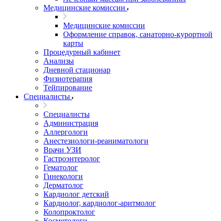
Медицинские комиссии
Медицинские комиссии
Оформление справок, санаторно-курортной
карты
Процедурный кабинет
Анализы
Дневной стационар
Физиотерапия
Тейпирование
Специалисты
Специалисты
Администрация
Аллергологи
Анестезиологи-реаниматологи
Врачи УЗИ
Гастроэнтеролог
Гематолог
Гинекологи
Дерматолог
Кардиолог детский
Кардиолог, кардиолог-аритмолог
Колопроктолог
Косметологи