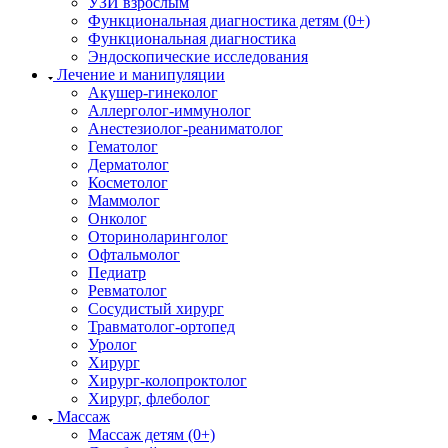
УЗИ взрослым
Функциональная диагностика детям (0+)
Функциональная диагностика
Эндоскопические исследования
Лечение и манипуляции
Акушер-гинеколог
Аллерголог-иммунолог
Анестезиолог-реаниматолог
Гематолог
Дерматолог
Косметолог
Маммолог
Онколог
Оториноларинголог
Офтальмолог
Педиатр
Ревматолог
Сосудистый хирург
Травматолог-ортопед
Уролог
Хирург
Хирург-колопроктолог
Хирург, флеболог
Массаж
Массаж детям (0+)