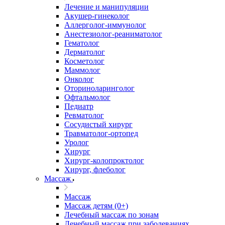
Лечение и манипуляции
Акушер-гинеколог
Аллерголог-иммунолог
Анестезиолог-реаниматолог
Гематолог
Дерматолог
Косметолог
Маммолог
Онколог
Оториноларинголог
Офтальмолог
Педиатр
Ревматолог
Сосудистый хирург
Травматолог-ортопед
Уролог
Хирург
Хирург-колопроктолог
Хирург, флеболог
Массаж
Массаж
Массаж детям (0+)
Лечебный массаж по зонам
Лечебный массаж при заболеваниях