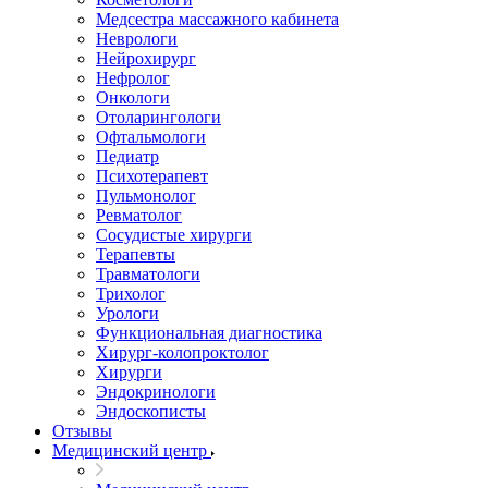
Медсестра массажного кабинета
Неврологи
Нейрохирург
Нефролог
Онкологи
Отоларингологи
Офтальмологи
Педиатр
Психотерапевт
Пульмонолог
Ревматолог
Сосудистые хирурги
Терапевты
Травматологи
Трихолог
Урологи
Функциональная диагностика
Хирург-колопроктолог
Хирурги
Эндокринологи
Эндоскописты
Отзывы
Медицинский центр