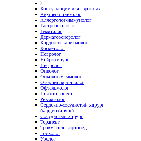
Консультации для взрослых
Акушер-гинеколог
Аллерголог-иммунолог
Гастроэнтеролог
Гематолог
Дерматовенеролог
Кардиолог-аритмолог
Косметолог
Невролог
Нейрохирург
Нефролог
Онколог
Онколог-маммолог
Оториноларинголог
Офтальмолог
Психотерапевт
Ревматолог
Сердечно-сосудистый хирург
(кардиохирург)
Сосудистый хирург
Терапевт
Травматолог-ортопед
Трихолог
Уролог