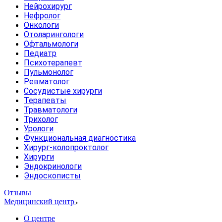
Нейрохирург
Нефролог
Онкологи
Отоларингологи
Офтальмологи
Педиатр
Психотерапевт
Пульмонолог
Ревматолог
Сосудистые хирурги
Терапевты
Травматологи
Трихолог
Урологи
Функциональная диагностика
Хирург-колопроктолог
Хирурги
Эндокринологи
Эндоскописты
Отзывы
Медицинский центр
О центре