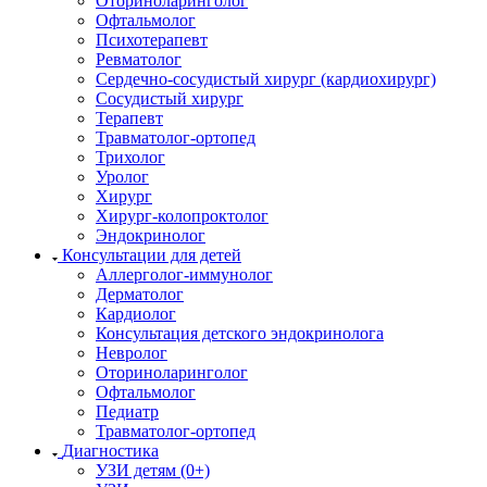
Оториноларинголог
Офтальмолог
Психотерапевт
Ревматолог
Сердечно-сосудистый хирург (кардиохирург)
Сосудистый хирург
Терапевт
Травматолог-ортопед
Трихолог
Уролог
Хирург
Хирург-колопроктолог
Эндокринолог
Консультации для детей
Аллерголог-иммунолог
Дерматолог
Кардиолог
Консультация детского эндокринолога
Невролог
Оториноларинголог
Офтальмолог
Педиатр
Травматолог-ортопед
Диагностика
УЗИ детям (0+)