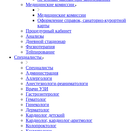
Медицинские комиссии
Медицинские комиссии
Оформление справок, санаторно-курортной
карты
Процедурный кабинет
Анализы
Дневной стационар
Физиотерапия
Тейпирование
Специалисты
Специалисты
Администрация
Аллергологи
Анестезиологи-реаниматологи
Врачи УЗИ
Гастроэнтеролог
Гематолог
Гинекологи
Дерматолог
Кардиолог детский
Кардиолог, кардиолог-аритмолог
Колопроктолог
Косметологи