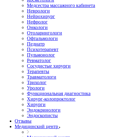
Медсестра массажного кабинета
Неврологи
Нейрохирург
Нефролог
Онкологи
Отоларингологи
Офтальмологи
Педиатр
Психотерапевт
Пульмонолог
Ревматолог
Сосудистые хирурги
Терапевты
Травматологи
Трихолог
Урологи
Функциональная диагностика
Хирург-колопроктолог
Хирурги
Эндокринологи
Эндоскописты
Отзывы
Медицинский центр