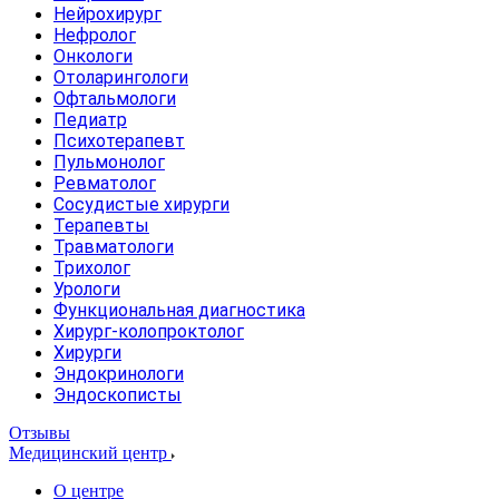
Нейрохирург
Нефролог
Онкологи
Отоларингологи
Офтальмологи
Педиатр
Психотерапевт
Пульмонолог
Ревматолог
Сосудистые хирурги
Терапевты
Травматологи
Трихолог
Урологи
Функциональная диагностика
Хирург-колопроктолог
Хирурги
Эндокринологи
Эндоскописты
Отзывы
Медицинский центр
О центре