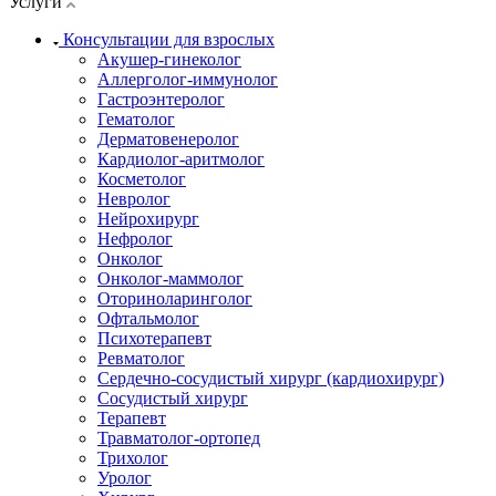
Услуги
Консультации для взрослых
Акушер-гинеколог
Аллерголог-иммунолог
Гастроэнтеролог
Гематолог
Дерматовенеролог
Кардиолог-аритмолог
Косметолог
Невролог
Нейрохирург
Нефролог
Онколог
Онколог-маммолог
Оториноларинголог
Офтальмолог
Психотерапевт
Ревматолог
Сердечно-сосудистый хирург (кардиохирург)
Сосудистый хирург
Терапевт
Травматолог-ортопед
Трихолог
Уролог