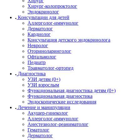
Хирург
Хирург-колопроктолог
Эндокринолог
Консультации для детей
Аллерголог-иммунолог
Дерматолог
Кардиолог
Консультация детского эндокринолога
Невролог
Оториноларинголог
Офтальмолог
Педиатр
Травматолог-ортопед
Диагностика
УЗИ детям (0+)
УЗИ взрослым
Функциональная диагностика детям (0+)
Функциональная диагностика
Эндоскопические исследования
Лечение и манипуляции
Акушер-гинеколог
Аллерголог-иммунолог
Анестезиолог-реаниматолог
Гематолог
Дерматолог