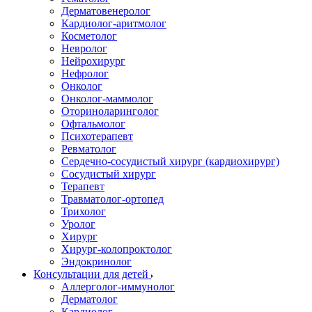
Дерматовенеролог
Кардиолог-аритмолог
Косметолог
Невролог
Нейрохирург
Нефролог
Онколог
Онколог-маммолог
Оториноларинголог
Офтальмолог
Психотерапевт
Ревматолог
Сердечно-сосудистый хирург (кардиохирург)
Сосудистый хирург
Терапевт
Травматолог-ортопед
Трихолог
Уролог
Хирург
Хирург-колопроктолог
Эндокринолог
Консультации для детей
Аллерголог-иммунолог
Дерматолог
Кардиолог