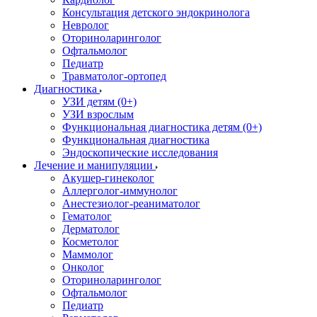
Консультация детского эндокринолога
Невролог
Оториноларинголог
Офтальмолог
Педиатр
Травматолог-ортопед
Диагностика
УЗИ детям (0+)
УЗИ взрослым
Функциональная диагностика детям (0+)
Функциональная диагностика
Эндоскопические исследования
Лечение и манипуляции
Акушер-гинеколог
Аллерголог-иммунолог
Анестезиолог-реаниматолог
Гематолог
Дерматолог
Косметолог
Маммолог
Онколог
Оториноларинголог
Офтальмолог
Педиатр