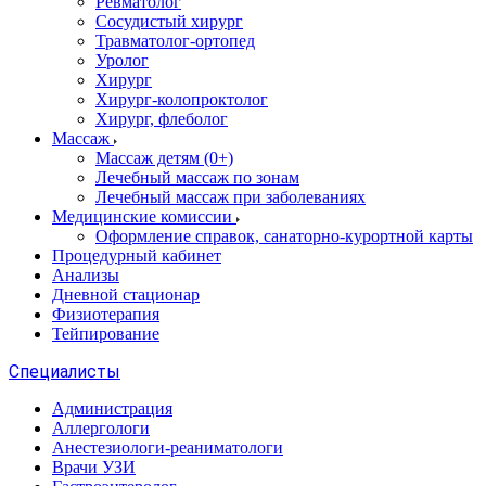
Ревматолог
Сосудистый хирург
Травматолог-ортопед
Уролог
Хирург
Хирург-колопроктолог
Хирург, флеболог
Массаж
Массаж детям (0+)
Лечебный массаж по зонам
Лечебный массаж при заболеваниях
Медицинские комиссии
Оформление справок, санаторно-курортной карты
Процедурный кабинет
Анализы
Дневной стационар
Физиотерапия
Тейпирование
Специалисты
Администрация
Аллергологи
Анестезиологи-реаниматологи
Врачи УЗИ