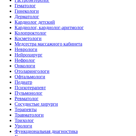
Гастроэнтеролог
Гематолог
Гинекологи
Дерматолог
Кардиолог детский
Кардиолог, кардиолог-аритмолог
Колопроктолог
Косметологи
Медсестра массажного кабинета
Неврологи
Нейрохирург
Нефролог
Онкологи
Отоларингологи
Офтальмологи
Педиатр
Психотерапевт
Пульмонолог
Ревматолог
Сосудистые хирурги
Терапевты
Травматологи
Трихолог
Урологи
Функциональная диагностика