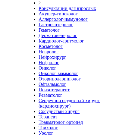
Консультации для взрослых
Акушер-гинеколог
Аллерголог-иммунолог
Гастроэнтеролог
Гематолог
Дерматовенеролог
Кардиолог-аритмолог
Косметолог
Невролог
Нейрохирург
Нефролог
Онколог
Онколог-маммолог
Оториноларинголог
Офтальмолог
Психотерапевт
Ревматолог
Сердечно-сосудистый хирург
(кардиохирург)
Сосудистый хирург
Терапевт
Травматолог-ортопед
Трихолог
Уролог