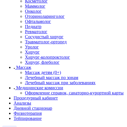
Косметолог
Маммолог
Онколог
Оториноларинголог
Офтальмолог
Педиатр
Ревматолог
Сосудистый хирург
Травматолог-ортопед
Уролог
Хирург
Хирург-колопроктолог
Хирург, флеболог
Массаж
Массаж детям (0+)
Лечебный массаж по зонам
Лечебный массаж при заболеваниях
Медицинские комиссии
Оформление справок, санаторно-курортной карты
Процедурный кабинет
Анализы
Дневной стационар
Физиотерапия
Тейпирование