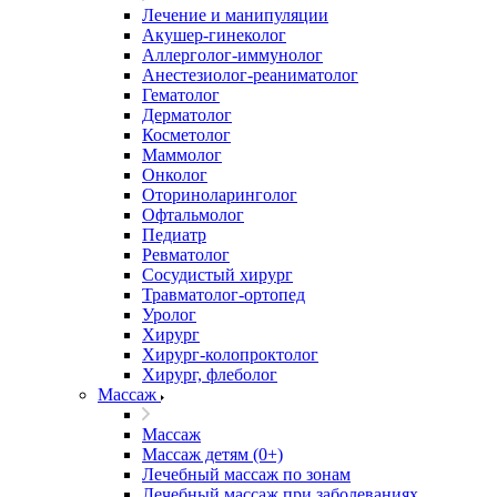
Лечение и манипуляции
Акушер-гинеколог
Аллерголог-иммунолог
Анестезиолог-реаниматолог
Гематолог
Дерматолог
Косметолог
Маммолог
Онколог
Оториноларинголог
Офтальмолог
Педиатр
Ревматолог
Сосудистый хирург
Травматолог-ортопед
Уролог
Хирург
Хирург-колопроктолог
Хирург, флеболог
Массаж
Массаж
Массаж детям (0+)
Лечебный массаж по зонам
Лечебный массаж при заболеваниях