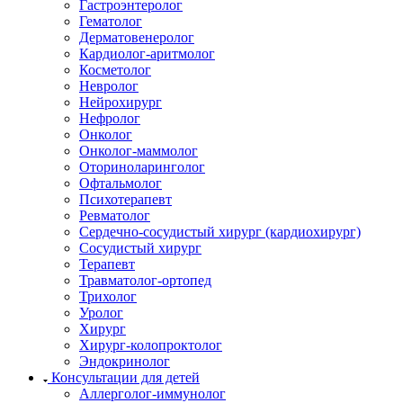
Гастроэнтеролог
Гематолог
Дерматовенеролог
Кардиолог-аритмолог
Косметолог
Невролог
Нейрохирург
Нефролог
Онколог
Онколог-маммолог
Оториноларинголог
Офтальмолог
Психотерапевт
Ревматолог
Сердечно-сосудистый хирург (кардиохирург)
Сосудистый хирург
Терапевт
Травматолог-ортопед
Трихолог
Уролог
Хирург
Хирург-колопроктолог
Эндокринолог
Консультации для детей
Аллерголог-иммунолог