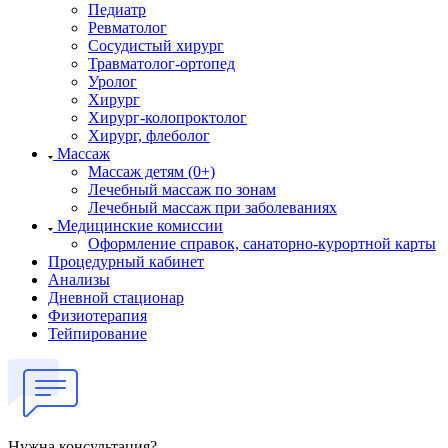
Педиатр
Ревматолог
Сосудистый хирург
Травматолог-ортопед
Уролог
Хирург
Хирург-колопроктолог
Хирург, флеболог
Массаж
Массаж детям (0+)
Лечебный массаж по зонам
Лечебный массаж при заболеваниях
Медицинские комиссии
Оформление справок, санаторно-курортной карты
Процедурный кабинет
Анализы
Дневной стационар
Физиотерапия
Тейпирование
Нужна консультация?