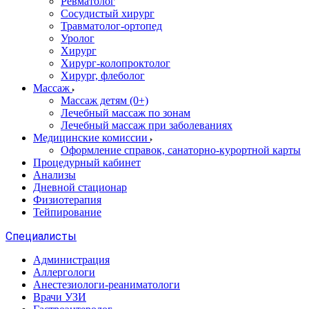
Ревматолог
Сосудистый хирург
Травматолог-ортопед
Уролог
Хирург
Хирург-колопроктолог
Хирург, флеболог
Массаж
Массаж детям (0+)
Лечебный массаж по зонам
Лечебный массаж при заболеваниях
Медицинские комиссии
Оформление справок, санаторно-курортной карты
Процедурный кабинет
Анализы
Дневной стационар
Физиотерапия
Тейпирование
Специалисты
Администрация
Аллергологи
Анестезиологи-реаниматологи
Врачи УЗИ