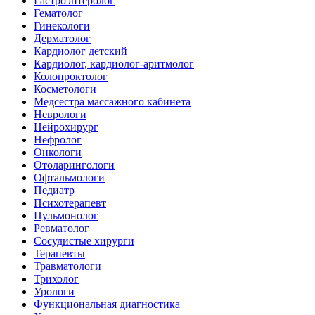
Гастроэнтеролог
Гематолог
Гинекологи
Дерматолог
Кардиолог детский
Кардиолог, кардиолог-аритмолог
Колопроктолог
Косметологи
Медсестра массажного кабинета
Неврологи
Нейрохирург
Нефролог
Онкологи
Отоларингологи
Офтальмологи
Педиатр
Психотерапевт
Пульмонолог
Ревматолог
Сосудистые хирурги
Терапевты
Травматологи
Трихолог
Урологи
Функциональная диагностика