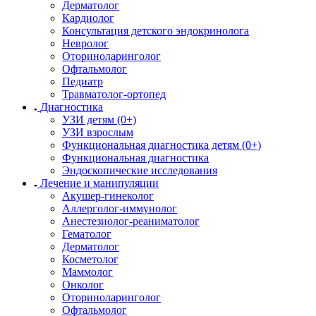
Дерматолог
Кардиолог
Консультация детского эндокринолога
Невролог
Оториноларинголог
Офтальмолог
Педиатр
Травматолог-ортопед
Диагностика
УЗИ детям (0+)
УЗИ взрослым
Функциональная диагностика детям (0+)
Функциональная диагностика
Эндоскопические исследования
Лечение и манипуляции
Акушер-гинеколог
Аллерголог-иммунолог
Анестезиолог-реаниматолог
Гематолог
Дерматолог
Косметолог
Маммолог
Онколог
Оториноларинголог
Офтальмолог