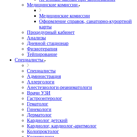
Медицинские комиссии
Медицинские комиссии
Оформление справок, санаторно-курортной
карты
Процедурный кабинет
Анализы
Дневной стационар
Физиотерапия
Тейпирование
Специалисты
Специалисты
Администрация
Аллергологи
Анестезиологи-реаниматологи
Врачи УЗИ
Гастроэнтеролог
Гематолог
Гинекологи
Дерматолог
Кардиолог детский
Кардиолог, кардиолог-аритмолог
Колопроктолог
Косметологи