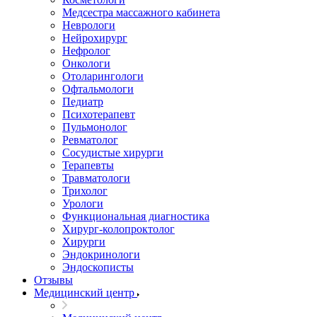
Медсестра массажного кабинета
Неврологи
Нейрохирург
Нефролог
Онкологи
Отоларингологи
Офтальмологи
Педиатр
Психотерапевт
Пульмонолог
Ревматолог
Сосудистые хирурги
Терапевты
Травматологи
Трихолог
Урологи
Функциональная диагностика
Хирург-колопроктолог
Хирурги
Эндокринологи
Эндоскописты
Отзывы
Медицинский центр