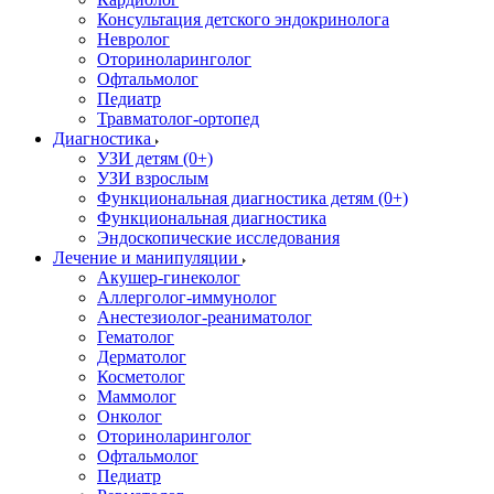
Консультация детского эндокринолога
Невролог
Оториноларинголог
Офтальмолог
Педиатр
Травматолог-ортопед
Диагностика
УЗИ детям (0+)
УЗИ взрослым
Функциональная диагностика детям (0+)
Функциональная диагностика
Эндоскопические исследования
Лечение и манипуляции
Акушер-гинеколог
Аллерголог-иммунолог
Анестезиолог-реаниматолог
Гематолог
Дерматолог
Косметолог
Маммолог
Онколог
Оториноларинголог
Офтальмолог
Педиатр