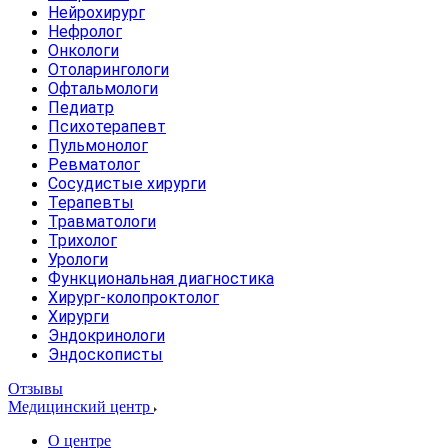
Нейрохирург
Нефролог
Онкологи
Отоларингологи
Офтальмологи
Педиатр
Психотерапевт
Пульмонолог
Ревматолог
Сосудистые хирурги
Терапевты
Травматологи
Трихолог
Урологи
Функциональная диагностика
Хирург-колопроктолог
Хирурги
Эндокринологи
Эндоскописты
Отзывы
Медицинский центр
О центре