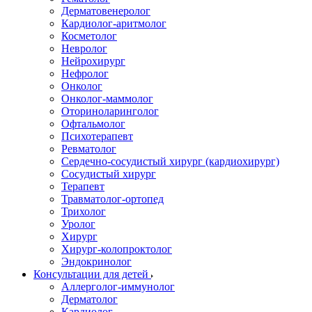
Дерматовенеролог
Кардиолог-аритмолог
Косметолог
Невролог
Нейрохирург
Нефролог
Онколог
Онколог-маммолог
Оториноларинголог
Офтальмолог
Психотерапевт
Ревматолог
Сердечно-сосудистый хирург (кардиохирург)
Сосудистый хирург
Терапевт
Травматолог-ортопед
Трихолог
Уролог
Хирург
Хирург-колопроктолог
Эндокринолог
Консультации для детей
Аллерголог-иммунолог
Дерматолог
Кардиолог