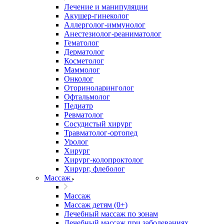
Лечение и манипуляции
Акушер-гинеколог
Аллерголог-иммунолог
Анестезиолог-реаниматолог
Гематолог
Дерматолог
Косметолог
Маммолог
Онколог
Оториноларинголог
Офтальмолог
Педиатр
Ревматолог
Сосудистый хирург
Травматолог-ортопед
Уролог
Хирург
Хирург-колопроктолог
Хирург, флеболог
Массаж
Массаж
Массаж детям (0+)
Лечебный массаж по зонам
Лечебный массаж при заболеваниях