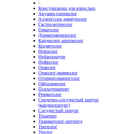
Консультации для взрослых
Акушер-гинеколог
Аллерголог-иммунолог
Гастроэнтеролог
Гематолог
Дерматовенеролог
Кардиолог-аритмолог
Косметолог
Невролог
Нейрохирург
Нефролог
Онколог
Онколог-маммолог
Оториноларинголог
Офтальмолог
Психотерапевт
Ревматолог
Сердечно-сосудистый хирург
(кардиохирург)
Сосудистый хирург
Терапевт
Травматолог-ортопед
Трихолог
Уролог