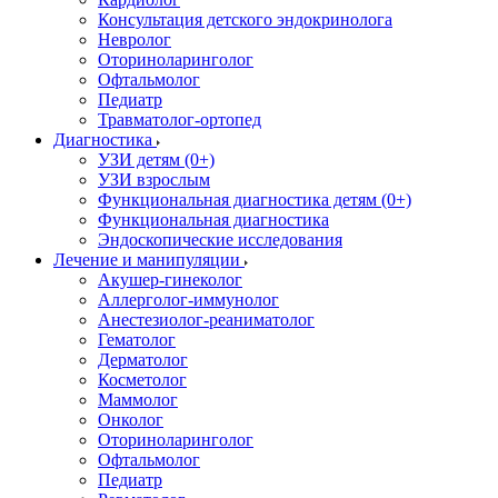
Консультация детского эндокринолога
Невролог
Оториноларинголог
Офтальмолог
Педиатр
Травматолог-ортопед
Диагностика
УЗИ детям (0+)
УЗИ взрослым
Функциональная диагностика детям (0+)
Функциональная диагностика
Эндоскопические исследования
Лечение и манипуляции
Акушер-гинеколог
Аллерголог-иммунолог
Анестезиолог-реаниматолог
Гематолог
Дерматолог
Косметолог
Маммолог
Онколог
Оториноларинголог
Офтальмолог
Педиатр