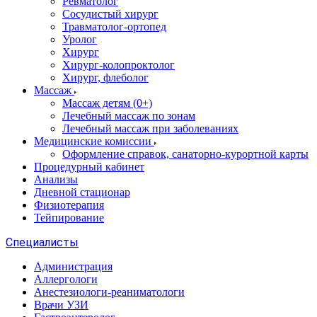
Ревматолог
Сосудистый хирург
Травматолог-ортопед
Уролог
Хирург
Хирург-колопроктолог
Хирург, флеболог
Массаж
Массаж детям (0+)
Лечебный массаж по зонам
Лечебный массаж при заболеваниях
Медицинские комиссии
Оформление справок, санаторно-курортной карты
Процедурный кабинет
Анализы
Дневной стационар
Физиотерапия
Тейпирование
Специалисты
Администрация
Аллергологи
Анестезиологи-реаниматологи
Врачи УЗИ