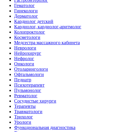
Гастроэнтеролог
Гематолог
Гинекологи
Дерматолог
Кардиолог детский
Кардиолог, кардиолог-аритмолог
Колопроктолог
Косметологи
Медсестра массажного кабинета
Неврологи
Нейрохирург
Нефролог
Онкологи
Отоларингологи
Офтальмологи
Педиатр
Психотерапевт
Пульмонолог
Ревматолог
Сосудистые хирурги
Терапевты
Травматологи
Трихолог
Урологи
Функциональная диагностика