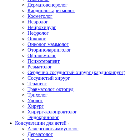
Дерматовенеролог
Кардиолог-аритмолог
Косметолог
Невролог
Нейрохирург
Нефролог
Онколог
Онколог-маммолог
Оториноларинголог
Офтальмолог
Психотерапевт
Ревматолог
Сердечно-сосудистый хирург (кардиохирург)
Сосудистый хирург
Терапевт
Травматолог-ортопед
Трихолог
Уролог
Хирург
Хирург-колопроктолог
Эндокринолог
Консультации для детей
Аллерголог-иммунолог
Дерматолог
Кардиолог