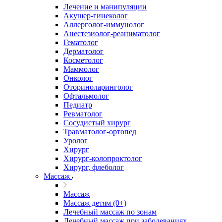
Лечение и манипуляции
Акушер-гинеколог
Аллерголог-иммунолог
Анестезиолог-реаниматолог
Гематолог
Дерматолог
Косметолог
Маммолог
Онколог
Оториноларинголог
Офтальмолог
Педиатр
Ревматолог
Сосудистый хирург
Травматолог-ортопед
Уролог
Хирург
Хирург-колопроктолог
Хирург, флеболог
Массаж
Массаж
Массаж детям (0+)
Лечебный массаж по зонам
Лечебный массаж при заболеваниях