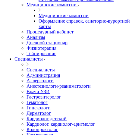
Медицинские комиссии
Медицинские комиссии
Оформление справок, санаторно-курортной
карты
Процедурный кабинет
Анализы
Дневной стационар
Физиотерапия
Тейпирование
Специалисты
Специалисты
Администрация
Аллергологи
Анестезиологи-реаниматологи
Врачи УЗИ
Гастроэнтеролог
Гематолог
Гинекологи
Дерматолог
Кардиолог детский
Кардиолог, кардиолог-аритмолог
Колопроктолог
Косметологи