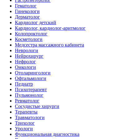
Гастроэнтеролог
Гематолог
Гинекологи
Дерматолог
Кардиолог детский
Кардиолог, кардиолог-аритмолог
Колопроктолог
Косметологи
Медсестра массажного кабинета
Неврологи
Нейрохирург
Нефролог
Онкологи
Отоларингологи
Офтальмологи
Педиатр
Психотерапевт
Пульмонолог
Ревматолог
Сосудистые хирурги
Терапевты
Травматологи
Трихолог
Урологи
Функциональная диагностика