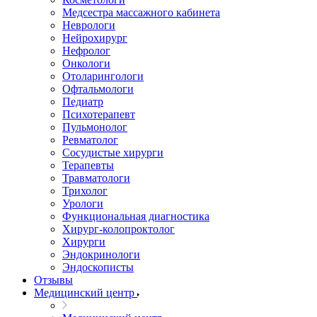
Медсестра массажного кабинета
Неврологи
Нейрохирург
Нефролог
Онкологи
Отоларингологи
Офтальмологи
Педиатр
Психотерапевт
Пульмонолог
Ревматолог
Сосудистые хирурги
Терапевты
Травматологи
Трихолог
Урологи
Функциональная диагностика
Хирург-колопроктолог
Хирурги
Эндокринологи
Эндоскописты
Отзывы
Медицинский центр