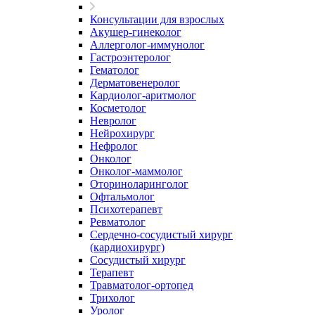
Консультации для взрослых
Акушер-гинеколог
Аллерголог-иммунолог
Гастроэнтеролог
Гематолог
Дерматовенеролог
Кардиолог-аритмолог
Косметолог
Невролог
Нейрохирург
Нефролог
Онколог
Онколог-маммолог
Оториноларинголог
Офтальмолог
Психотерапевт
Ревматолог
Сердечно-сосудистый хирург
(кардиохирург)
Сосудистый хирург
Терапевт
Травматолог-ортопед
Трихолог
Уролог