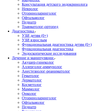
Консультация детского эндокринолога
Невролог
Оториноларинголог
Офтальмолог
Педиатр
Травматолог-ортопед
Диагностика
УЗИ детям (0+)
УЗИ взрослым
Функциональная диагностика детям (0+)
Функциональная диагностика
Эндоскопические исследования
Лечение и манипуляции
Акушер-гинеколог
Аллерголог-иммунолог
Анестезиолог-реаниматолог
Гематолог
Дерматолог
Косметолог
Маммолог
Онколог
Оториноларинголог
Офтальмолог
Педиатр