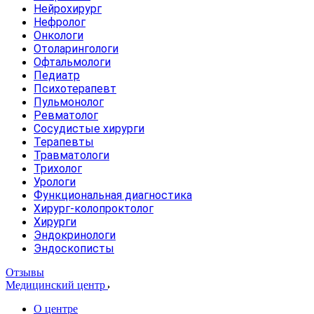
Нейрохирург
Нефролог
Онкологи
Отоларингологи
Офтальмологи
Педиатр
Психотерапевт
Пульмонолог
Ревматолог
Сосудистые хирурги
Терапевты
Травматологи
Трихолог
Урологи
Функциональная диагностика
Хирург-колопроктолог
Хирурги
Эндокринологи
Эндоскописты
Отзывы
Медицинский центр
О центре