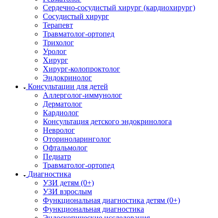
Сердечно-сосудистый хирург (кардиохирург)
Сосудистый хирург
Терапевт
Травматолог-ортопед
Трихолог
Уролог
Хирург
Хирург-колопроктолог
Эндокринолог
Консультации для детей
Аллерголог-иммунолог
Дерматолог
Кардиолог
Консультация детского эндокринолога
Невролог
Оториноларинголог
Офтальмолог
Педиатр
Травматолог-ортопед
Диагностика
УЗИ детям (0+)
УЗИ взрослым
Функциональная диагностика детям (0+)
Функциональная диагностика
Эндоскопические исследования