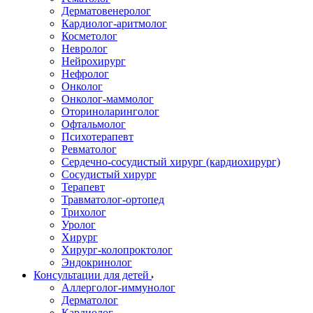
Дерматовенеролог
Кардиолог-аритмолог
Косметолог
Невролог
Нейрохирург
Нефролог
Онколог
Онколог-маммолог
Оториноларинголог
Офтальмолог
Психотерапевт
Ревматолог
Сердечно-сосудистый хирург (кардиохирург)
Сосудистый хирург
Терапевт
Травматолог-ортопед
Трихолог
Уролог
Хирург
Хирург-колопроктолог
Эндокринолог
Консультации для детей
Аллерголог-иммунолог
Дерматолог
Кардиолог