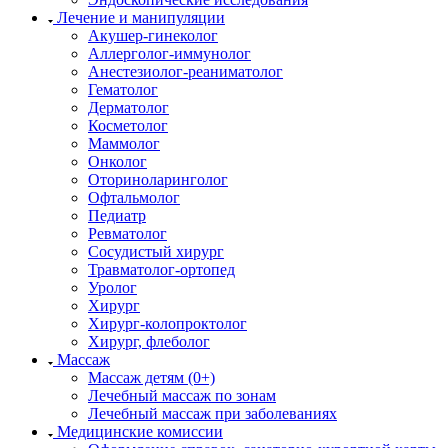
Лечение и манипуляции
Акушер-гинеколог
Аллерголог-иммунолог
Анестезиолог-реаниматолог
Гематолог
Дерматолог
Косметолог
Маммолог
Онколог
Оториноларинголог
Офтальмолог
Педиатр
Ревматолог
Сосудистый хирург
Травматолог-ортопед
Уролог
Хирург
Хирург-колопроктолог
Хирург, флеболог
Массаж
Массаж детям (0+)
Лечебный массаж по зонам
Лечебный массаж при заболеваниях
Медицинские комиссии