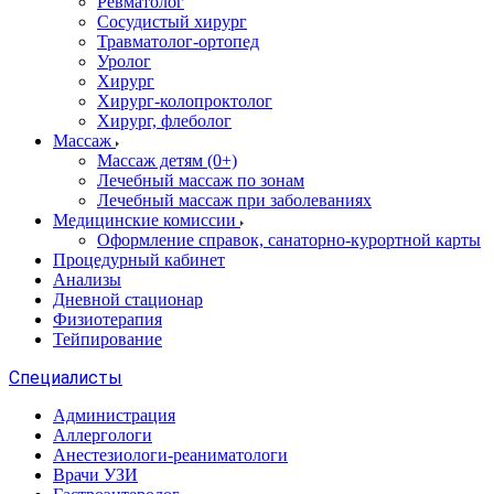
Ревматолог
Сосудистый хирург
Травматолог-ортопед
Уролог
Хирург
Хирург-колопроктолог
Хирург, флеболог
Массаж
Массаж детям (0+)
Лечебный массаж по зонам
Лечебный массаж при заболеваниях
Медицинские комиссии
Оформление справок, санаторно-курортной карты
Процедурный кабинет
Анализы
Дневной стационар
Физиотерапия
Тейпирование
Специалисты
Администрация
Аллергологи
Анестезиологи-реаниматологи
Врачи УЗИ