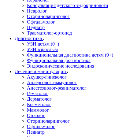
Консультация детского эндокринолога
Невролог
Оториноларинголог
Офтальмолог
Педиатр
Травматолог-ортопед
Диагностика
УЗИ детям (0+)
УЗИ взрослым
Функциональная диагностика детям (0+)
Функциональная диагностика
Эндоскопические исследования
Лечение и манипуляции
Акушер-гинеколог
Аллерголог-иммунолог
Анестезиолог-реаниматолог
Гематолог
Дерматолог
Косметолог
Маммолог
Онколог
Оториноларинголог
Офтальмолог
Педиатр