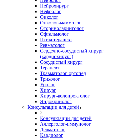
Невролог
Нейрохирург
Нефролог
Онколог
Онколог-маммолог
Оториноларинголог
Офтальмолог
Психотерапевт
Ревматолог
Сердечно-сосудистый хирург
(кардиохирург)
Сосудистый хирург
Терапевт
Травматолог-ортопед
Трихолог
Уролог
Хирург
Хирург-колопроктолог
Эндокринолог
Консультации для детей
Консультации для детей
Аллерголог-иммунолог
Дерматолог
Кардиолог