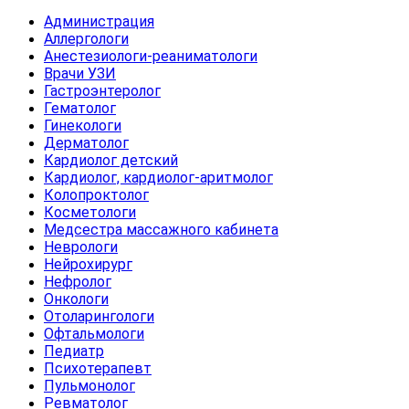
Администрация
Аллергологи
Анестезиологи-реаниматологи
Врачи УЗИ
Гастроэнтеролог
Гематолог
Гинекологи
Дерматолог
Кардиолог детский
Кардиолог, кардиолог-аритмолог
Колопроктолог
Косметологи
Медсестра массажного кабинета
Неврологи
Нейрохирург
Нефролог
Онкологи
Отоларингологи
Офтальмологи
Педиатр
Психотерапевт
Пульмонолог
Ревматолог