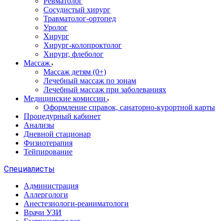
Ревматолог
Сосудистый хирург
Травматолог-ортопед
Уролог
Хирург
Хирург-колопроктолог
Хирург, флеболог
Массаж
Массаж детям (0+)
Лечебный массаж по зонам
Лечебный массаж при заболеваниях
Медицинские комиссии
Оформление справок, санаторно-курортной карты
Процедурный кабинет
Анализы
Дневной стационар
Физиотерапия
Тейпирование
Специалисты
Администрация
Аллергологи
Анестезиологи-реаниматологи
Врачи УЗИ