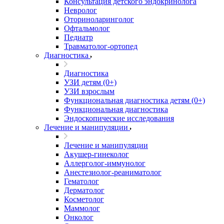
Консультация детского эндокринолога
Невролог
Оториноларинголог
Офтальмолог
Педиатр
Травматолог-ортопед
Диагностика
Диагностика
УЗИ детям (0+)
УЗИ взрослым
Функциональная диагностика детям (0+)
Функциональная диагностика
Эндоскопические исследования
Лечение и манипуляции
Лечение и манипуляции
Акушер-гинеколог
Аллерголог-иммунолог
Анестезиолог-реаниматолог
Гематолог
Дерматолог
Косметолог
Маммолог
Онколог