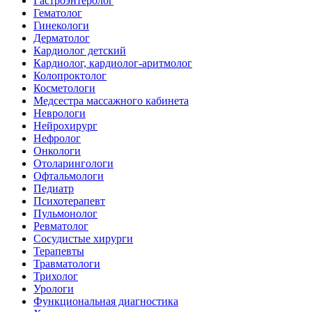
Гастроэнтеролог
Гематолог
Гинекологи
Дерматолог
Кардиолог детский
Кардиолог, кардиолог-аритмолог
Колопроктолог
Косметологи
Медсестра массажного кабинета
Неврологи
Нейрохирург
Нефролог
Онкологи
Отоларингологи
Офтальмологи
Педиатр
Психотерапевт
Пульмонолог
Ревматолог
Сосудистые хирурги
Терапевты
Травматологи
Трихолог
Урологи
Функциональная диагностика