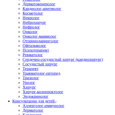
Дерматовенеролог
Кардиолог-аритмолог
Косметолог
Невролог
Нейрохирург
Нефролог
Онколог
Онколог-маммолог
Оториноларинголог
Офтальмолог
Психотерапевт
Ревматолог
Сердечно-сосудистый хирург (кардиохирург)
Сосудистый хирург
Терапевт
Травматолог-ортопед
Трихолог
Уролог
Хирург
Хирург-колопроктолог
Эндокринолог
Консультации для детей
Аллерголог-иммунолог
Дерматолог
Кардиолог