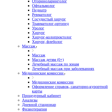
Оториноларинголог
Офтальмолог
Педиатр
Ревматолог
Сосудистый хирург
Травматолог-ортопед
Уролог
Хирург
Хирург-колопроктолог
Хирург, флеболог
Массаж
Массаж
Массаж детям (0+)
Лечебный массаж по зонам
Лечебный массаж при заболеваниях
Медицинские комиссии
Медицинские комиссии
Оформление справок, санаторно-курортной
карты
Процедурный кабинет
Анализы
Дневной стационар
Физиотерапия