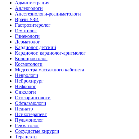
Администрация
Аллергологи
Анестезиологи-реаниматологи
Врачи УЗИ
Гастроэнтеролог
Гематолог
Гинекологи
Дерматолог
Кардиолог детский
Кардиолог, кардиолог-аритмолог
Колопроктолог
Косметологи
Медсестра массажного кабинета
Неврологи
Нейрохирург
Нефролог
Онкологи
Отоларингологи
Офтальмологи
Педиатр
Психотерапевт
Пульмонолог
Ревматолог
Сосудистые хирурги
Терапевты