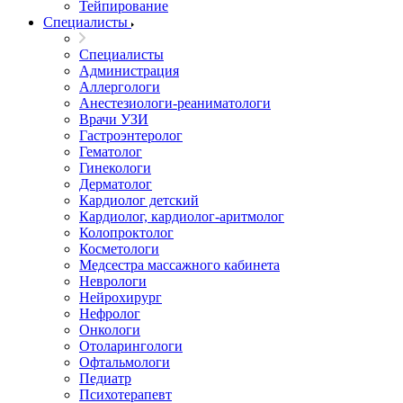
Тейпирование
Специалисты
Специалисты
Администрация
Аллергологи
Анестезиологи-реаниматологи
Врачи УЗИ
Гастроэнтеролог
Гематолог
Гинекологи
Дерматолог
Кардиолог детский
Кардиолог, кардиолог-аритмолог
Колопроктолог
Косметологи
Медсестра массажного кабинета
Неврологи
Нейрохирург
Нефролог
Онкологи
Отоларингологи
Офтальмологи
Педиатр
Психотерапевт