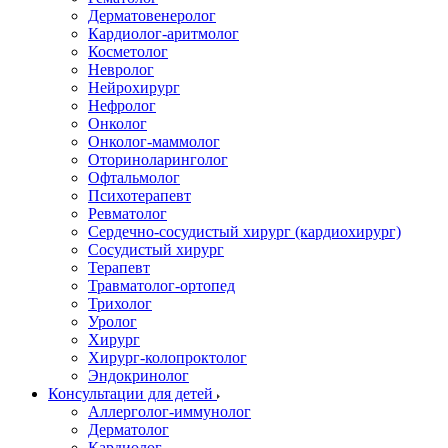
Дерматовенеролог
Кардиолог-аритмолог
Косметолог
Невролог
Нейрохирург
Нефролог
Онколог
Онколог-маммолог
Оториноларинголог
Офтальмолог
Психотерапевт
Ревматолог
Сердечно-сосудистый хирург (кардиохирург)
Сосудистый хирург
Терапевт
Травматолог-ортопед
Трихолог
Уролог
Хирург
Хирург-колопроктолог
Эндокринолог
Консультации для детей
Аллерголог-иммунолог
Дерматолог
Кардиолог