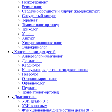
Психотерапевт
Ревматолог
Сердечно-сосудистый хирург (кардиохирург)
Сосудистый хирург
Терапевт
Травматолог-ортопед
Трихолог
Уролог
Хирург
Хирург-колопроктолог
Эндокринолог
Консультации для детей
Аллерголог-иммунолог
Дерматолог
Кардиолог
Консультация детского эндокринолога
Невролог
Оториноларинголог
Офтальмолог
Педиатр
Травматолог-ортопед
Диагностика
УЗИ детям (0+)
УЗИ взрослым
Функциональная диагностика детям (0+)