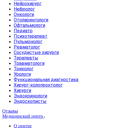
Нейрохирург
Нефролог
Онкологи
Отоларингологи
Офтальмологи
Педиатр
Психотерапевт
Пульмонолог
Ревматолог
Сосудистые хирурги
Терапевты
Травматологи
Трихолог
Урологи
Функциональная диагностика
Хирург-колопроктолог
Хирурги
Эндокринологи
Эндоскописты
Отзывы
Медицинский центр
О центре