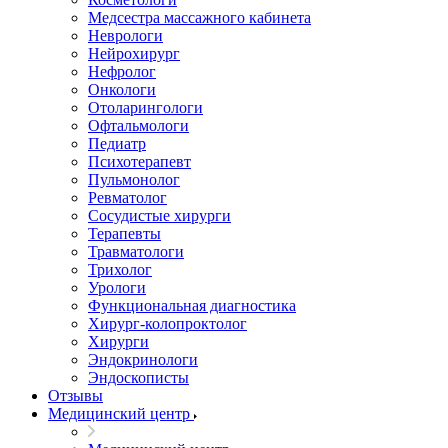
Медсестра массажного кабинета
Неврологи
Нейрохирург
Нефролог
Онкологи
Отоларингологи
Офтальмологи
Педиатр
Психотерапевт
Пульмонолог
Ревматолог
Сосудистые хирурги
Терапевты
Травматологи
Трихолог
Урологи
Функциональная диагностика
Хирург-колопроктолог
Хирурги
Эндокринологи
Эндоскописты
Отзывы
Медицинский центр