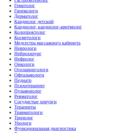
Гастроэнтеролог
Гематолог
Гинекологи
Дерматолог
Кардиолог детский
Кардиолог, кардиолог-аритмолог
Колопроктолог
Косметологи
Медсестра массажного кабинета
Неврологи
Нейрохирург
Нефролог
Онкологи
Отоларингологи
Офтальмологи
Педиатр
Психотерапевт
Пульмонолог
Ревматолог
Сосудистые хирурги
Терапевты
Травматологи
Трихолог
Урологи
Функциональная диагностика