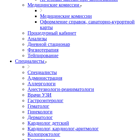
Медицинские комиссии
Медицинские комиссии
Оформление справок, санаторно-курортной
карты
Процедурный кабинет
Анализы
Дневной стационар
Физиотерапия
Тейпирование
Специалисты
Специалисты
Администрация
Аллергологи
Анестезиологи-реаниматологи
Врачи УЗИ
Гастроэнтеролог
Гематолог
Гинекологи
Дерматолог
Кардиолог детский
Кардиолог, кардиолог-аритмолог
Колопроктолог
Косметологи