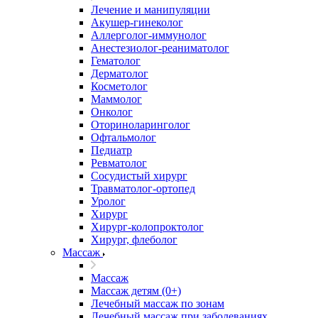
Лечение и манипуляции
Акушер-гинеколог
Аллерголог-иммунолог
Анестезиолог-реаниматолог
Гематолог
Дерматолог
Косметолог
Маммолог
Онколог
Оториноларинголог
Офтальмолог
Педиатр
Ревматолог
Сосудистый хирург
Травматолог-ортопед
Уролог
Хирург
Хирург-колопроктолог
Хирург, флеболог
Массаж
Массаж
Массаж детям (0+)
Лечебный массаж по зонам
Лечебный массаж при заболеваниях