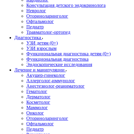
Консультация детского эндокринолога
Невролог
Оториноларинголог
Офтальмолог
Педиатр
Травматолог-ортопед
Диагностика
УЗИ детям (0+)
УЗИ взрослым
Функциональная диагностика детям (0+)
Функциональная диагностика
Эндоскопические исследования
Лечение и манипуляции
Акушер-гинеколог
Аллерголог-иммунолог
Анестезиолог-реаниматолог
Гематолог
Дерматолог
Косметолог
Маммолог
Онколог
Оториноларинголог
Офтальмолог
Педиатр