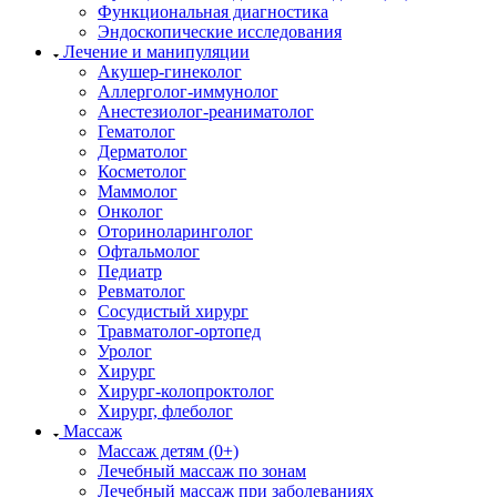
Функциональная диагностика
Эндоскопические исследования
Лечение и манипуляции
Акушер-гинеколог
Аллерголог-иммунолог
Анестезиолог-реаниматолог
Гематолог
Дерматолог
Косметолог
Маммолог
Онколог
Оториноларинголог
Офтальмолог
Педиатр
Ревматолог
Сосудистый хирург
Травматолог-ортопед
Уролог
Хирург
Хирург-колопроктолог
Хирург, флеболог
Массаж
Массаж детям (0+)
Лечебный массаж по зонам
Лечебный массаж при заболеваниях