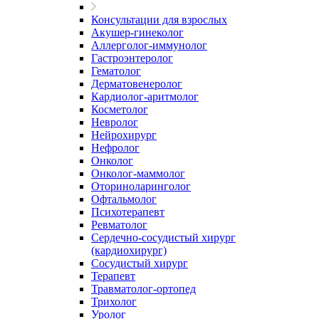
Консультации для взрослых
Акушер-гинеколог
Аллерголог-иммунолог
Гастроэнтеролог
Гематолог
Дерматовенеролог
Кардиолог-аритмолог
Косметолог
Невролог
Нейрохирург
Нефролог
Онколог
Онколог-маммолог
Оториноларинголог
Офтальмолог
Психотерапевт
Ревматолог
Сердечно-сосудистый хирург
(кардиохирург)
Сосудистый хирург
Терапевт
Травматолог-ортопед
Трихолог
Уролог