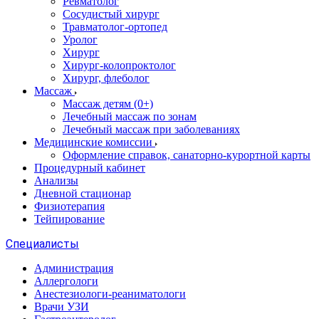
Ревматолог
Сосудистый хирург
Травматолог-ортопед
Уролог
Хирург
Хирург-колопроктолог
Хирург, флеболог
Массаж
Массаж детям (0+)
Лечебный массаж по зонам
Лечебный массаж при заболеваниях
Медицинские комиссии
Оформление справок, санаторно-курортной карты
Процедурный кабинет
Анализы
Дневной стационар
Физиотерапия
Тейпирование
Специалисты
Администрация
Аллергологи
Анестезиологи-реаниматологи
Врачи УЗИ