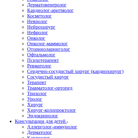
Дерматовенеролог
Кардиолог-аритмолог
Косметолог
Невролог
Нейрохирург
Нефролог
Онколог
Онколог-маммолог
Оториноларинголог
Офтальмолог
Психотерапевт
Ревматолог
Сердечно-сосудистый хирург (кардиохирург)
Сосудистый хирург
Терапевт
Травматолог-ортопед
Трихолог
Уролог
Хирург
Хирург-колопроктолог
Эндокринолог
Консультации для детей
Аллерголог-иммунолог
Дерматолог
Кардиолог