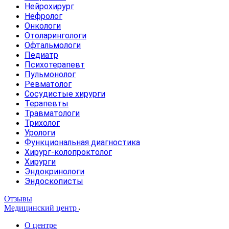
Нейрохирург
Нефролог
Онкологи
Отоларингологи
Офтальмологи
Педиатр
Психотерапевт
Пульмонолог
Ревматолог
Сосудистые хирурги
Терапевты
Травматологи
Трихолог
Урологи
Функциональная диагностика
Хирург-колопроктолог
Хирурги
Эндокринологи
Эндоскописты
Отзывы
Медицинский центр
О центре