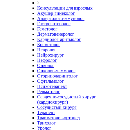
Консультации для взрослых
Акушер-гинеколог
Аллерголог-иммунолог
Гастроэнтеролог
Гематолог
Дерматовенеролог
Кардиолог-аритмолог
Косметолог
Невролог
Нейрохирург
Нефролог
Онколог
Онколог-маммолог
Оториноларинголог
Офтальмолог
Психотерапевт
Ревматолог
Сердечно-сосудистый хирург
(кардиохирург)
Сосудистый хирург
Терапевт
Травматолог-ортопед
Трихолог
Уролог