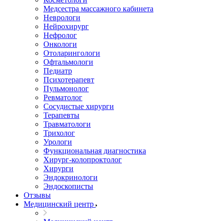
Медсестра массажного кабинета
Неврологи
Нейрохирург
Нефролог
Онкологи
Отоларингологи
Офтальмологи
Педиатр
Психотерапевт
Пульмонолог
Ревматолог
Сосудистые хирурги
Терапевты
Травматологи
Трихолог
Урологи
Функциональная диагностика
Хирург-колопроктолог
Хирурги
Эндокринологи
Эндоскописты
Отзывы
Медицинский центр