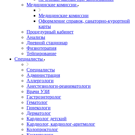
Медицинские комиссии
Медицинские комиссии
Оформление справок, санаторно-курортной
карты
Процедурный кабинет
Анализы
Дневной стационар
Физиотерапия
Тейпирование
Специалисты
Специалисты
Администрация
Аллергологи
Анестезиологи-реаниматологи
Врачи УЗИ
Гастроэнтеролог
Гематолог
Гинекологи
Дерматолог
Кардиолог детский
Кардиолог, кардиолог-аритмолог
Колопроктолог
Косметологи