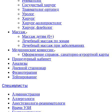
Ревматолог
Сосудистый хирург
Травматолог-ортопед
Уролог
Хирург
Хирург-колопроктолог
Хирург, флеболог
Массаж
Массаж детям (0+)
Лечебный массаж по зонам
Лечебный массаж при заболеваниях
Медицинские комиссии
Оформление справок, санаторно-курортной карты
Процедурный кабинет
Анализы
Дневной стационар
Физиотерапия
Тейпирование
Специалисты
Администрация
Аллергологи
Анестезиологи-реаниматологи
Врачи УЗИ