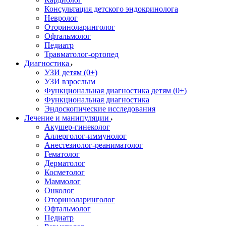
Консультация детского эндокринолога
Невролог
Оториноларинголог
Офтальмолог
Педиатр
Травматолог-ортопед
Диагностика
УЗИ детям (0+)
УЗИ взрослым
Функциональная диагностика детям (0+)
Функциональная диагностика
Эндоскопические исследования
Лечение и манипуляции
Акушер-гинеколог
Аллерголог-иммунолог
Анестезиолог-реаниматолог
Гематолог
Дерматолог
Косметолог
Маммолог
Онколог
Оториноларинголог
Офтальмолог
Педиатр