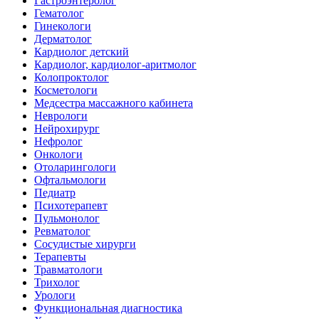
Гастроэнтеролог
Гематолог
Гинекологи
Дерматолог
Кардиолог детский
Кардиолог, кардиолог-аритмолог
Колопроктолог
Косметологи
Медсестра массажного кабинета
Неврологи
Нейрохирург
Нефролог
Онкологи
Отоларингологи
Офтальмологи
Педиатр
Психотерапевт
Пульмонолог
Ревматолог
Сосудистые хирурги
Терапевты
Травматологи
Трихолог
Урологи
Функциональная диагностика