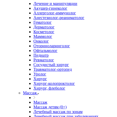
Лечение и манипуляции
Акушер-гинеколог
Аллерголог-иммунолог
Анестезиолог-реаниматолог
Гематолог
Дерматолог
Косметолог
Маммолог
Онколог
Оториноларинголог
Офтальмолог
Педиатр
Ревматолог
Сосудистый хирург
Травматолог-ортопед
Уролог
Хирург
Хирург-колопроктолог
Хирург, флеболог
Массаж
Массаж
Массаж детям (0+)
Лечебный массаж по зонам
Лечебный массаж при заболеваниях