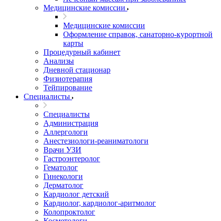
Медицинские комиссии
Медицинские комиссии
Оформление справок, санаторно-курортной
карты
Процедурный кабинет
Анализы
Дневной стационар
Физиотерапия
Тейпирование
Специалисты
Специалисты
Администрация
Аллергологи
Анестезиологи-реаниматологи
Врачи УЗИ
Гастроэнтеролог
Гематолог
Гинекологи
Дерматолог
Кардиолог детский
Кардиолог, кардиолог-аритмолог
Колопроктолог
Косметологи