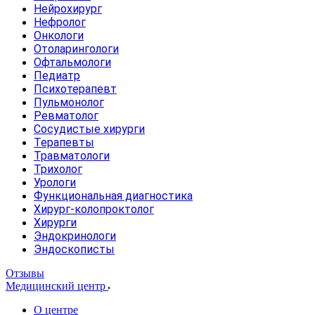
Нейрохирург
Нефролог
Онкологи
Отоларингологи
Офтальмологи
Педиатр
Психотерапевт
Пульмонолог
Ревматолог
Сосудистые хирурги
Терапевты
Травматологи
Трихолог
Урологи
Функциональная диагностика
Хирург-колопроктолог
Хирурги
Эндокринологи
Эндоскописты
Отзывы
Медицинский центр
О центре