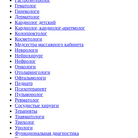
Гастроэнтеролог
Гематолог
Гинекологи
Дерматолог
Кардиолог детский
Кардиолог, кардиолог-аритмолог
Колопроктолог
Косметологи
Медсестра массажного кабинета
Неврологи
Нейрохирург
Нефролог
Онкологи
Отоларингологи
Офтальмологи
Педиатр
Психотерапевт
Пульмонолог
Ревматолог
Сосудистые хирурги
Терапевты
Травматологи
Трихолог
Урологи
Функциональная диагностика