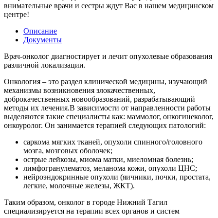
внимательные врачи и сестры ждут Вас в нашем медицинском
центре!
Описание
Документы
Врач-онколог диагностирует и лечит опухолевые образования
различной локализации.
Онкология – это раздел клинической медицины, изучающий
механизмы возникновения злокачественных,
доброкачественных новообразований, разрабатывающий
методы их лечения.В зависимости от направленности работы
выделяются такие специалисты как: маммолог, онкогинеколог,
онкоуролог. Он занимается терапией следующих патологий:
саркома мягких тканей, опухоли спинного/головного
мозга, мозговых оболочек;
острые лейкозы, миома матки, миеломная болезнь;
лимфогранулематоз, меланома кожи, опухоли ЦНС;
нейроэндокринные опухоли (яичники, почки, простата,
легкие, молочные железы, ЖКТ).
Таким образом, онколог в городе Нижний Тагил
специализируется на терапии всех органов и систем