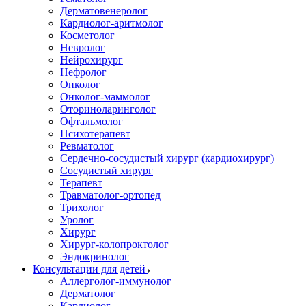
Дерматовенеролог
Кардиолог-аритмолог
Косметолог
Невролог
Нейрохирург
Нефролог
Онколог
Онколог-маммолог
Оториноларинголог
Офтальмолог
Психотерапевт
Ревматолог
Сердечно-сосудистый хирург (кардиохирург)
Сосудистый хирург
Терапевт
Травматолог-ортопед
Трихолог
Уролог
Хирург
Хирург-колопроктолог
Эндокринолог
Консультации для детей
Аллерголог-иммунолог
Дерматолог
Кардиолог