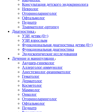
Консультация детского эндокринолога
Невролог
Оториноларинголог
Офтальмолог
Педиатр
Травматолог-ортопед
Диагностика
УЗИ детям (0+)
УЗИ взрослым
Функциональная диагностика детям (0+)
Функциональная диагностика
Эндоскопические исследования
Лечение и манипуляции
Акушер-гинеколог
Аллерголог-иммунолог
Анестезиолог-реаниматолог
Гематолог
Дерматолог
Косметолог
Маммолог
Онколог
Оториноларинголог
Офтальмолог
Педиатр