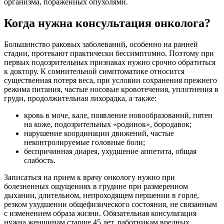
организма, пораженных опухолями.
Когда нужна консультация онколога?
Большинство раковых заболеваний, особенно на ранней
стадии, протекают практически бессимптомно. Поэтому при
первых подозрительных признаках нужно срочно обратиться
к доктору. К сомнительной симптоматике относится
существенная потеря веса, при условии сохранения прежнего
режима питания, частые носовые кровотечения, уплотнения в
груди, продолжительная лихорадка, а также:
кровь в моче, кале, появление новообразований, пятен
на коже, подозрительных «родинок», бородавок;
нарушение координации движений, частые
неконтролируемые головные боли;
беспричинная диарея, ухудшение аппетита, общая
слабость.
Записаться на прием к врачу онкологу нужно при
болезненных ощущениях в грудине при размеренном
дыхании, длительном, непроходящем першении в горле,
резком ухудшении общефизического состояния, не связанным
с изменением образа жизни. Обязательная консультация
нужна женщинам старше 45 лет, работникам вредных