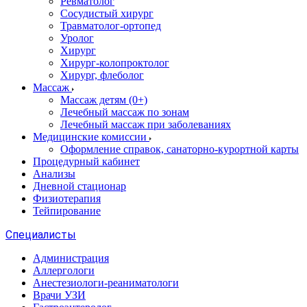
Ревматолог
Сосудистый хирург
Травматолог-ортопед
Уролог
Хирург
Хирург-колопроктолог
Хирург, флеболог
Массаж
Массаж детям (0+)
Лечебный массаж по зонам
Лечебный массаж при заболеваниях
Медицинские комиссии
Оформление справок, санаторно-курортной карты
Процедурный кабинет
Анализы
Дневной стационар
Физиотерапия
Тейпирование
Специалисты
Администрация
Аллергологи
Анестезиологи-реаниматологи
Врачи УЗИ