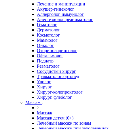
Лечение и манипуляции
Акушер-гинеколог
Аллерголог-иммунолог
Анестезиолог-реаниматолог
Гематолог
Дерматолог
Косметолог
Маммолог
Онколог
Оториноларинголог
Офтальмолог
Педиатр
Ревматолог
Сосудистый хирург
Травматолог-ортопед
Уролог
Хирург
Хирург-колопроктолог
Хирург, флеболог
Массаж
Массаж
Массаж детям (0+)
Лечебный массаж по зонам
Лечебный массаж при заболеваниях