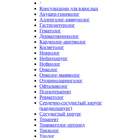
Консультации для взрослых
Акушер-гинеколог
Аллерголог-иммунолог
Гастроэнтеролог
Гематолог
Дерматовенеролог
Кардиолог-аритмолог
Косметолог
Невролог
Нейрохирург
Нефролог
Онколог
Онколог-маммолог
Оториноларинголог
Офтальмолог
Психотерапевт
Ревматолог
Сердечно-сосудистый хирург
(кардиохирург)
Сосудистый хирург
Терапевт
Травматолог-ортопед
Трихолог
Уролог