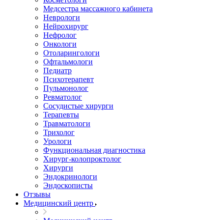
Медсестра массажного кабинета
Неврологи
Нейрохирург
Нефролог
Онкологи
Отоларингологи
Офтальмологи
Педиатр
Психотерапевт
Пульмонолог
Ревматолог
Сосудистые хирурги
Терапевты
Травматологи
Трихолог
Урологи
Функциональная диагностика
Хирург-колопроктолог
Хирурги
Эндокринологи
Эндоскописты
Отзывы
Медицинский центр